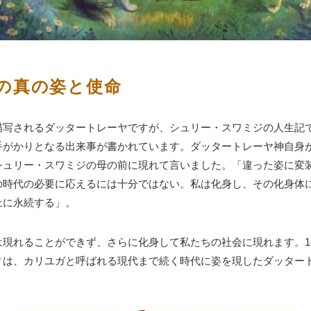
の真の姿と使命
描写されるダッタートレーヤですが、シュリー・スワミジの人生記
手がかりとなる出来事が書かれています。ダッタートレーヤ神自身
シュリー・スワミジの母の前に現れて言いました。「違った姿に変
の時代の必要に応えるには十分ではない。私は化身し、その化身体
上に永続する」。
は現れることができず、さらに化身して私たちの社会に現れます。1
ィは、カリユガと呼ばれる現代まで続く時代に姿を現したダッター