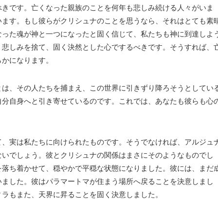
べきです。
亡くなった親族のことを何年も悲しみ続ける人々がいま
います。
もし彼らがクリシュナのことを思うなら、それはとても素
なった魂が神と一つになったと固く信じて、私たちも神に到達しよ
、悲しみを捨て、固く決然とした心でするべきです。
そうすれば、
らかになります。
とは、その人たちを捕まえ、この世界に引きずり降ろそうとしてい
自分自身へと引き寄せているのです。
これでは、あなたも彼らも心
て、実は私たちに向けられたものです。そうでなければ、アルジュ
ないでしょう。彼とクリシュナの関係はまさにそのようなものでし
を落ち着かせて、穏やかで平穏な状態になりました。彼には、まだ
いました。
彼はパラマートマが住まう場所へ戻ることを決意しまし
ィラもまた、天界に昇ることを固く決意しました。