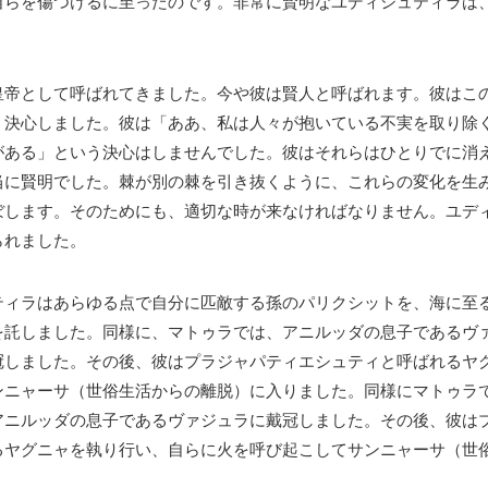
自らを傷つけるに至ったのです。
非常に賢明なユディシュティラは
皇帝として呼ばれてきました。今や彼は賢人と呼ばれます。彼はこ
く決心しました。彼は「ああ、私は人々が抱いている不実を取り除
がある」という決心はしませんでした。彼はそれらはひとりでに消
当に賢明でした。
棘が別の棘を引き抜くように、これらの変化を生
ぼします。
そのためにも、適切な時が来なければなりません。
ユデ
られました。
ティラはあらゆる点で自分に匹敵する孫のパリクシットを、海に至
を託しました。
同様に、マトゥラでは、アニルッダの息子であるヴ
冠しました。
その後、彼はプラジャパティエシュティと呼ばれるヤ
ンニャーサ（世俗生活からの離脱）に入りました。
同様にマトゥラ
アニルッダの息子であるヴァジュラに戴冠しました。その後、彼は
るヤグニャを執り行い、自らに火を呼び起こしてサンニャーサ（世