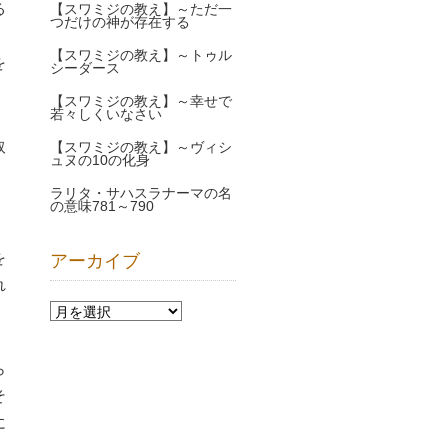
る
【スワミジの教え】～ただ一
つだけの神が存在する
・
【スワミジの教え】～トゥル
を
シーダース
【スワミジの教え】～幸せで
若々しくいなさい
取
【スワミジの教え】～ヴィシ
ュヌの10の化身
、
ラリタ・サハスラナーマの名
の意味781～790
を
アーカイブ
れ
ら
そ
に