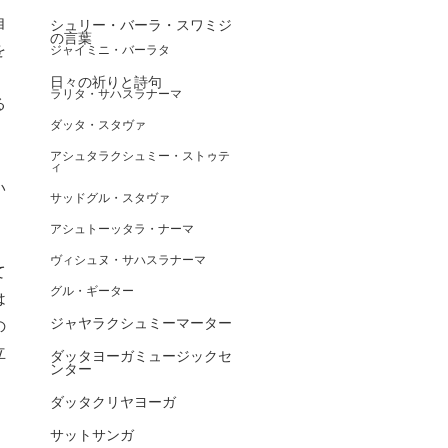
自
シュリー・バーラ・スワミジ
の言葉
を
ジャイミニ・バーラタ
・
日々の祈りと詩句
ラリタ・サハスラナーマ
る
ダッタ・スタヴァ
アシュタラクシュミー・ストゥテ
ィ
い
サッドグル・スタヴァ
アシュトーッタラ・ナーマ
ヴィシュヌ・サハスラナーマ
て
グル・ギーター
は
ジャヤラクシュミーマーター
の
立
ダッタヨーガミュージックセ
ンター
ダッタクリヤヨーガ
サットサンガ
。