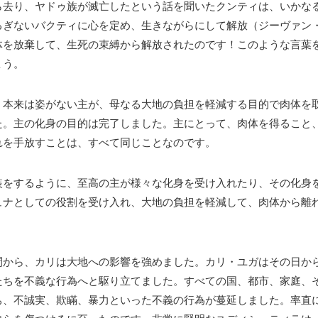
ら去り、ヤドゥ族が滅亡したという話を聞いたクンティは、いかな
るぎないバクティに心を定め、生きながらにして解放（ジーヴァン
体を放棄して、生死の束縛から解放されたのです！このような言葉
ょう。
、本来は姿がない主が、母なる大地の負担を軽減する目的で肉体を
た。主の化身の目的は完了しました。主にとって、肉体を得ること
れを手放すことは、すべて同じことなのです。
装をするように、至高の主が様々な化身を受け入れたり、その化身
ュナとしての役割を受け入れ、大地の負担を軽減して、肉体から離
間から、カリは大地への影響を強めました。カリ・ユガはその日か
たちを不義な行為へと駆り立てました。すべての国、都市、家庭、
ち、不誠実、欺瞞、暴力といった不義の行為が蔓延しました。
率直