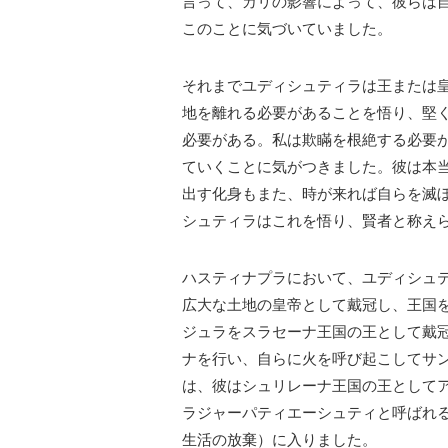
言って、カリの影響によって、彼らは
このことに気づいていました。
それまでユディシュティラは王または
地を離れる必要があることを悟り、堅
必要がある。私は欺瞞を根絶する必要
ていくことに気がつきました。彼は本
出す化身もまた、時が来れば自らを滅
シュティラはこれを悟り、賢者と称え
ハスティナプラにおいて、ユディシュ
広大な土地の皇帝として戴冠し、王国
ジュラをスラセーナ王国の王として戴
ナを行い、自らに火を呼び起こしてサ
は、彼はシュリレーナ王国の王として
ラジャーパティエーシュティと呼ばれ
生活の放棄）に入りました。