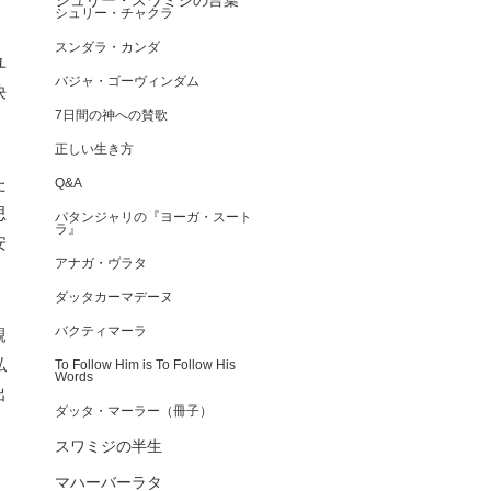
シュリー・スワミジの言葉
シュリー・チャクラ
スンダラ・カンダ
ユ
バジャ・ゴーヴィンダム
決
7日間の神への賛歌
正しい生き方
た
Q&A
思
パタンジャリの『ヨーガ・スート
ラ』
安
アナガ・ヴラタ
ダッタカーマデーヌ
バクティマーラ
親
私
To Follow Him is To Follow His
Words
出
ダッタ・マーラー（冊子）
スワミジの半生
マハーバーラタ