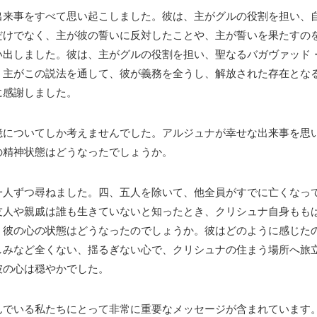
出来事をすべて思い起こしました。彼は、主がグルの役割を担い、
だけでなく、主が彼の誓いに反対したことや、主が誓いを果たすの
い出しました。彼は、主がグルの役割を担い、聖なるバガヴァッド
。主がこの説法を通して、彼が義務を全うし、解放された存在とな
に感謝しました。
憶についてしか考えませんでした。アルジュナが幸せな出来事を思
の精神状態はどうなったでしょうか。
一人ずつ尋ねました。四、五人を除いて、他全員がすでに亡くなっ
友人や親戚は誰も生きていないと知ったとき、クリシュナ自身もも
、彼の心の状態はどうなったのでしょうか。彼はどのように感じた
しみなど全くない、揺るぎない心で、クリシュナの住まう場所へ旅
彼の心は穏やかでした。
んでいる私たちにとって非常に重要なメッセージが含まれています