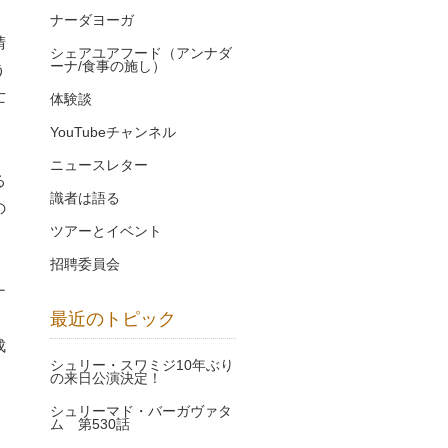
ナーダヨーガ
晴
シェアユアフード（アンナダ
ーナ/食事の施し）
う
亡
体験談
YouTubeチャンネル
ニュースレター
る
識者は語る
の
ツアーとイベント
招聘委員会
ナ
最近のトピック
成
シュリー・スワミジ10年ぶり
の来日公演決定！
シュリーマド・バーガヴァタ
ム 第530話