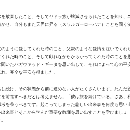
体を放棄したこと、そしてヤドゥ族が壊滅させられたことを知り、
着かせ、自分もまた天界に昇る（スワルガーローハナ）ことを固く
友のように愛してくれた時のこと、父親のような愛情を注いでくれ
てくれた時のこと、そして戯れながらからかってくれた時のことを
に聞いたバガヴァッド・ギータを思い出して、それによって心の平
忘れ、完全な平安を得ました。
出し続け、その状態から前に進めない人がたくさんいます。死んだ
生を前進すべきだとは考えません。
「彼は旅を続けている。
さあ、
思考を養うべきです。
起こってしまった悲しい出来事を何度も思い
い出来事とそこから学んだ重要な教訓を思い出すことを学びましょ
す。