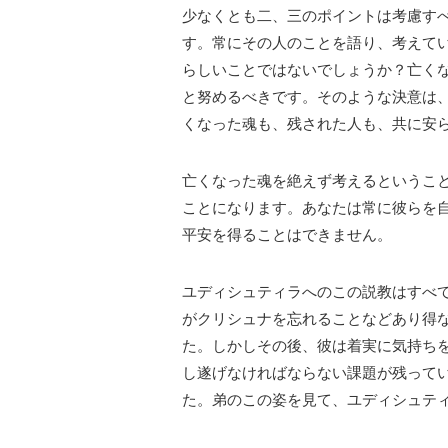
少なくとも二、三のポイントは考慮す
す。
常にその人のことを語り、考えて
らしいことではないでしょうか？
亡く
と努めるべきです。
そのような決意は
くなった魂も、残された人も、共に安
亡くなった魂を絶えず考えるというこ
ことになります。あ
なたは常に彼らを
平安を得ることはできません。
ユディシュティラへのこの説教はすべ
がクリシュナを忘れることなどあり得
た。しかしその後、彼は着実に気持ち
し遂げなければならない課題が残って
た。
弟のこの姿を見て、ユディシュテ