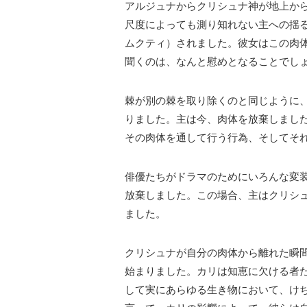
アルジュナからクリシュナ神が地上か
尺度によっても測り知れない主への揺
ムクティ）されました。
彼女はこの肉
聞くのは、なんと慰めとなることでし
棘が別の棘を取り除くのと同じように
りました。主は今、肉体を放棄しまし
その肉体を通して行う行為、そしてそ
俳優たちがドラマのためにいろんな変
放棄しました。この場合、主はクリシ
ました。
クリシュナが自分の肉体から離れた瞬
始まりました。カリは知恵に欠ける者
して実にあらゆる生き物において、
け