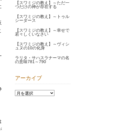
【スワミジの教え】～ただ一
に
つだけの神が存在する
。
【スワミジの教え】～トゥル
シーダース
反
【スワミジの教え】～幸せで
こ
若々しくいなさい
【スワミジの教え】～ヴィシ
ュヌの10の化身
ー
ラリタ・サハスラナーマの名
の意味781～790
アーカイブ
浄
。
は
が