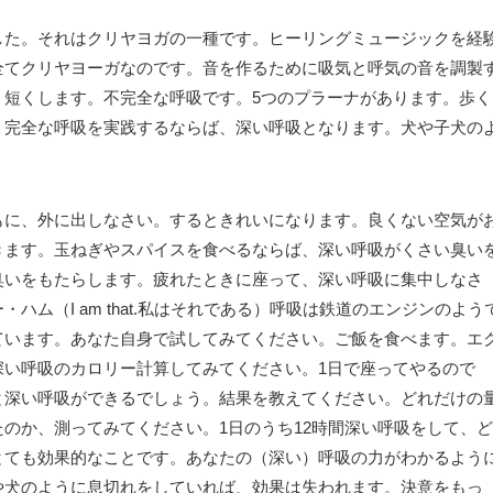
した。それはクリヤヨガの一種です。ヒーリングミュージックを経
全てクリヤヨーガなのです。音を作るために吸気と呼気の音を調製
）短くします。不完全な呼吸です。5つのプラーナがあります。歩く
、完全な呼吸を実践するならば、深い呼吸となります。犬や子犬の
もに、外に出しなさい。するときれいになります。良くない空気が
きます。玉ねぎやスパイスを食べるならば、深い呼吸がくさい臭い
臭いをもたらします。疲れたときに座って、深い呼吸に集中しなさ
ハム（I am that.私はそれである）呼吸は鉄道のエンジンのよう
ています。あなた自身で試してみてください。ご飯を食べます。エ
深い呼吸のカロリー計算してみてください。1日で座ってやるので
と深い呼吸ができるでしょう。結果を教えてください。どれだけの
のか、測ってみてください。1日のうち12時間深い呼吸をして、ど
とても効果的なことです。あなたの（深い）呼吸の力がわかるよう
や犬のように息切れをしていれば、効果は失われます。決意をもっ