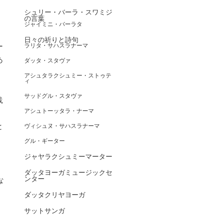
シュリー・バーラ・スワミジ
の言葉
ジャイミニ・バーラタ
日々の祈りと詩句
ー
ラリタ・サハスラナーマ
あ
ダッタ・スタヴァ
アシュタラクシュミー・ストゥテ
ィ
サッドグル・スタヴァ
践
アシュトーッタラ・ナーマ
と
ヴィシュヌ・サハスラナーマ
。
グル・ギーター
ジャヤラクシュミーマーター
ダッタヨーガミュージックセ
ンター
な
ダッタクリヤヨーガ
サットサンガ