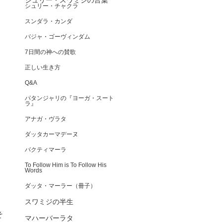
シュリー・スワミジの言葉
シュリー・チャクラ
スンダラ・カンダ
バジャ・ゴーヴィンダム
7日間の神への賛歌
正しい生き方
Q&A
パタンジャリの『ヨーガ・スート
ラ』
アナガ・ヴラタ
ダッタカーマデーヌ
バクティマーラ
To Follow Him is To Follow His
Words
ダッタ・マーラー（冊子）
スワミジの半生
そ
マハーバーラタ