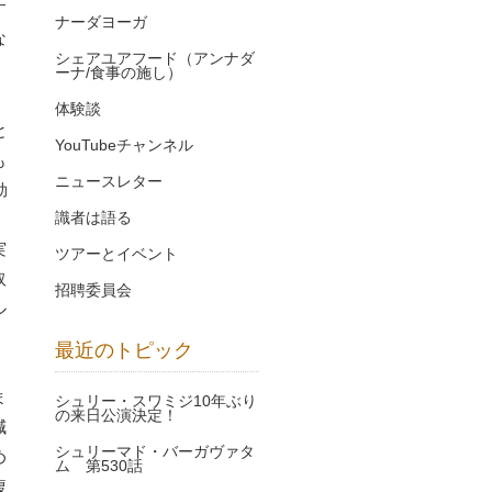
す
ナーダヨーガ
な
シェアユアフード（アンナダ
ーナ/食事の施し）
体験談
と
YouTubeチャンネル
も
ニュースレター
効
識者は語る
実
ツアーとイベント
取
招聘委員会
ル
最近のトピック
ま
シュリー・スワミジ10年ぶり
の来日公演決定！
減
シュリーマド・バーガヴァタ
め
ム 第530話
腹