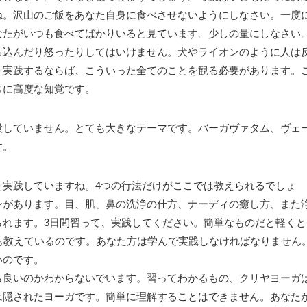
ね。沢山のご飯をあなた自身に食べさせないようにしなさい。一度
なたがいつも食べてばかりいると見ています。少しの量にしなさい
ち込んだり怒ったりしてはいけません。犬やライオンのように人は
を実践するならば、こういった全てのことを観る必要があります。
常に高度な知覚です。
設していません。とても大きなテーマです。バーガヴァタム、ヴェ
す。
を実践していますね。4つの行法だけがここでは教えられるでしょ
ンがあります。目、肌、鼻の洗浄の仕方、ナーディの癒し方、また
られます。3日間習って、実践してください。簡単なものだと軽くと
も教えているのです。あなた方は学んで実践しなければなりません
いのです。
ら良いのかわからないでいます。習ってわかるもの、クリヤヨーガ
は隠されたヨーガです。簡単に理解することはできません。あなた