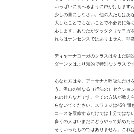
いっぱいに食べるように声がけします
少しの量にしなさい。他の人たちはあ
大したことでもないことで不必要に落
応します。あなたがダッタクリヤヨガ
れらはナンセンスではありません。非
ディヤーナヨーガのクラスは今まだ開
ダーンタはより知的で特別なクラスで
あなた方は今、アーサナと呼吸法だけ
う。沢山の異なる（行法の）セクショ
化の仕方などです。全ての方法が教え
らないでください。スワミジは45年間
コースを履修するだけでは十分ではな
多くの人はいまだにどうやって始めた
そういったものではありません。これ