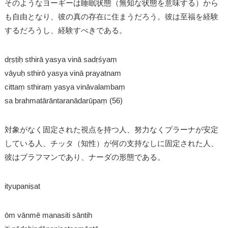
そのようなヨーギーは睡眠状態（無知な状態を意味する）から
も自由となり、彼の真の存在に住まうだろう。彼は至福を経験
するだろうし、経験すべきである。
dṛṣṭiḥ sthirā yasya vinā sadṛśyaṃ
vāyuḥ sthirō yasya vinā prayatnam
cittaṃ sthiraṃ yasya vināvalambaṃ
sa brahmatārāntaranādarūpaṃ (56)
対象がなく固定された視点を持つ人、努力なくプラーナが安定
している人、チッタ（知性）が何の支持なしに固定された人、
彼はブラフマンであり、ナーダの形態である。
ityupaniṣat
ōm vānmē manasiti sāntih