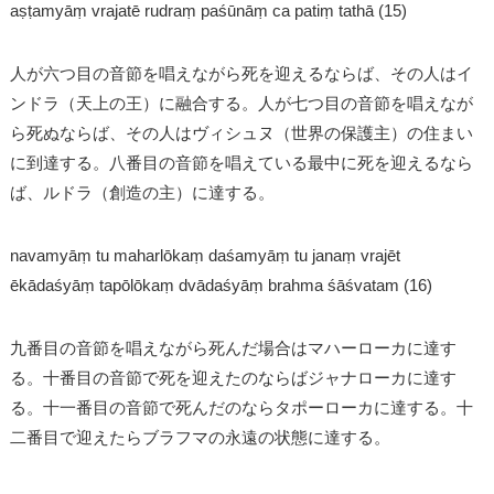
aṣṭamyāṃ vrajatē rudraṃ paśūnāṃ ca patiṃ tathā (15)
人が六つ目の音節を唱えながら死を迎えるならば、その人はイ
ンドラ（天上の王）に融合する。人が七つ目の音節を唱えなが
ら死ぬならば、その人はヴィシュヌ（世界の保護主）の住まい
に到達する。八番目の音節を唱えている最中に死を迎えるなら
ば、ルドラ（創造の主）に達する。
navamyāṃ tu maharlōkaṃ daśamyāṃ tu janaṃ vrajēt
ēkādaśyāṃ tapōlōkaṃ dvādaśyāṃ brahma śāśvatam (16)
九番目の音節を唱えながら死んだ場合はマハーローカに達す
る。十番目の音節で死を迎えたのならばジャナローカに達す
る。十一番目の音節で死んだのならタポーローカに達する。十
二番目で迎えたらブラフマの永遠の状態に達する。