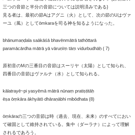
三つの音節と半分の音節については説明済みである}
見る者は、最初の節Aはアグニ（火）として、次の節のUはヴァ
ーユ（風）としてōmkaraを司る神を知るようになった。
bhānumaṇḍala saākāśā bhavēnmātrā tathōttarā
paramācārdha mātrā yā vāruṇīṃ tāṃ vidurbudhāḥ ( 7)
原初音のMの三番目の音節はスーリヤ（太陽）として知られ、
四番目の音節はヴァルナ（水）として知られる。
kālatrayē~pi yasyēmā mātrā nūnaṃ pratiṣṭitāḥ
ēṣa ōṃkāra ākhyātō dhāraṇābhi rnibōdhata (8)
ōṃkāraの三つの音節は時（過去、現在、未来）のすべてにおい
て確固として維持されている。集中（ダーラナ）によって理解
されるであろう。