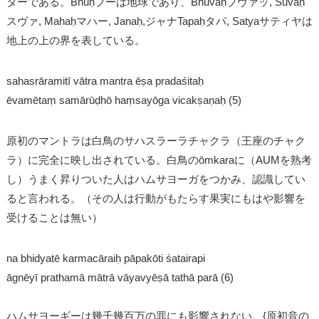
ターである。Bhūḥブーは地球であり、Bhuvaḥブヴァッ, Suvaḥ
スヴァ, Mahaḥマハー, Janaḥ,ジャナTapaḥタパ, Satyaサティヤは
地上の上の界を表している。
sahasrāramitī vātra mantra ēṣa pradaśitaḥ
ēvamētaṃ samārūḍhō haṃsayōga vicakṣaṇaḥ (5)
原初のマントラは白鳥のサハスラーラチャクラ（王座のチャク
ラ）に完全に映し出されている。白鳥のōmkaraに（AUMを熟考
し）うまく昇りついた人はハムサヨーガをつかみ、認識してい
ると言われる。（その人は行動がもたらす果実にもはや影響を
受けることは無い）
na bhidyatē karmacāraiḥ pāpakōti śatairapi
āgnēyī prathamā mātrā vāyavyēṣā tathā parā (6)
ハムサヨーギーは幾千幾百万の罪にも影響されない。{原初音の