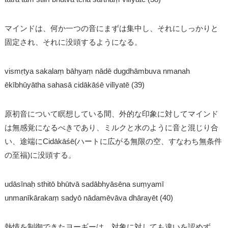
マインドは、何か一つの音にまずは集中し、それにしっかりと
固定され、それに没頭するようになる。
vismṛtya sakalaṃ bāhyaṃ nādē dugdhāmbuva nmanah
ēkībhūyātha sahasā cidākāśē vilīyatē (39)
原初音について瞑想している間、外的な印象に対してマインド
は無感覚になるべきであり、ミルクと水のように音と混じり合
い、途端にCidākāśē(ハートに広がる無限の空、すなわち無条件
の至福)に没頭する。
udāsīnaḥ sthitō bhūtvā sadābhyāsēna suṃyamī
unmanīkārakaṃ sadyō nādamēvāva dhārayēt (40)
熱情を制御できたヨーギーは、対象に対しても違いを認めず、