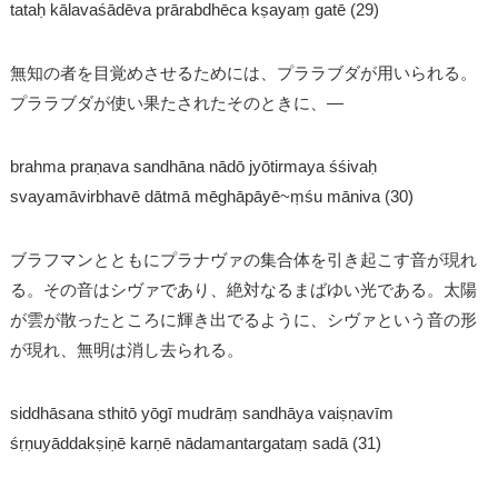
tataḥ kālavaśādēva prārabdhēca kṣayaṃ gatē (29)
無知の者を目覚めさせるためには、プララブダが用いられる。
プララブダが使い果たされたそのときに、―
brahma praṇava sandhāna nādō jyōtirmaya śśivaḥ
svayamāvirbhavē dātmā mēghāpāyē~ṃśu māniva (30)
ブラフマンとともにプラナヴァの集合体を引き起こす音が現れ
る。その音はシヴァであり、絶対なるまばゆい光である。太陽
が雲が散ったところに輝き出でるように、シヴァという音の形
が現れ、無明は消し去られる。
siddhāsana sthitō yōgī mudrāṃ sandhāya vaiṣṇavīm
śṛṇuyāddakṣiṇē karṇē nādamantargataṃ sadā (31)