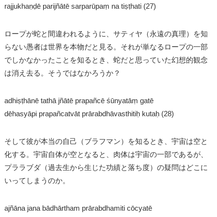
rajjukhaṇḍē parijñātē sarparūpaṃ na tiṣṭhati (27)
ロープが蛇と間違われるように、サティヤ（永遠の真理）を知
らない愚者は世界を本物だと見る。それが単なるロープの一部
でしかなかったことを知るとき、蛇だと思っていた幻想的観念
は消え去る。そうではなかろうか？
adhiṣṭhānē tathā jñātē prapañcē śūnyatāṃ gatē
dēhasyāpi prapañcatvāt prārabdhāvasthitiḥ kutaḥ (28)
そして彼が本当の自己（ブラフマン）を知るとき、宇宙は空と
化する。宇宙自体が空となると、肉体は宇宙の一部であるが、
プララブダ（過去生から生じた功績と落ち度）の疑問はどこに
いってしまうのか。
ajñāna jana bādhārtham prārabdhamiti cōcyatē