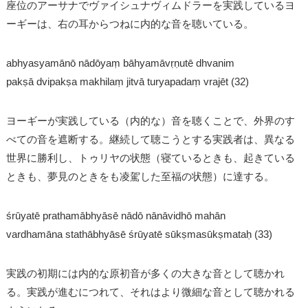
座位のアーサナでヴァイシュナヴィムドラーを実践しているヨ
ーギーは、右の耳からつねに内的な音を聴いている。
abhyasyamānō nādōyaṃ bāhyamāvṛṇutē dhvanim
pakṣā dvipakṣa makhilaṃ jitvā turyapadaṃ vrajēt (32)
ヨーギーが実践している（内的な）音を聴くことで、外界のす
べての音を遮断する。継続して聴こうとする実践者は、異なる
世界に勝利し、トゥリヤの状態（寝ているときも、起きている
ときも、夢見のときをも凌駕した至福の状態）に達する。
śrūyatē prathamābhyāsē nādō nānāvidhō mahān
vardhamāna stathābhyāsē śrūyatē sūkṣmasūkṣmataḥ (33)
実践の初期には内的な原初音が多くの大きな音として聴かれ
る。実践が進むにつれて、それはより微細な音として聴かれる