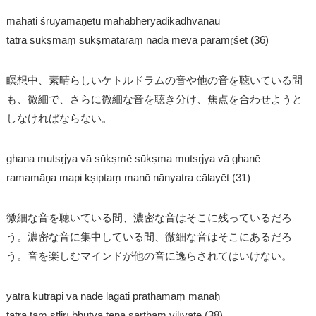
mahati śrūyamaṇētu mahabhēryādikadhvanau
tatra sūkṣmaṃ sūkṣmataraṃ nāda mēva parāmṛśēt (36)
瞑想中、素晴らしいケトルドラムの音や他の音を聴いている間
も、微細で、さらに微細な音を聴き分け、焦点を合わせようと
しなければならない。
ghana mutsṛjya vā sūkṣmē sūkṣma mutsṛjya vā ghanē
ramamāṇa mapi kṣiptaṃ manō nānyatra cālayēt (31)
微細な音を聴いている間、濃密な音はそこに残っているだろ
う。濃密な音に集中している間、微細な音はそこにあるだろ
う。音を楽しむマインドが他の音に逸らされてはいけない。
yatra kutrāpi vā nādē lagati prathamaṃ manaḥ
tatra tam stlirī bhūtvā tēna sārthaṃ vilīyatē (38)