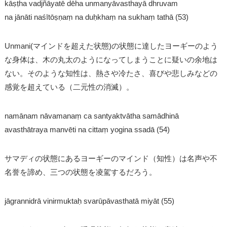
kāṣṭha vadjñāyatē dēha unmanyāvasthayā dhruvam
na jānāti naśītōṣṇaṃ na duḥkhaṃ na sukhaṃ tathā (53)
Unmani(マインドを超えた状態)の状態に達したヨーギーのよう
な身体は、木の丸太のようになってしまうことに疑いの余地は
ない。そのような知性は、熱さや冷たさ、喜びや悲しみなどの
感覚を超えている（二元性の消滅）。
namānam nāvamanaṃ ca santyaktvātha samādhinā
avasthātraya manvēti na cittaṃ yogina ssadā (54)
サマディの状態にあるヨーギーのマインド（知性）は名声や不
名誉を諦め、三つの状態を凌駕するだろう。
jāgrannidrā vinirmuktaḥ svarūpāvasthatā miyāt (55)