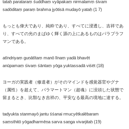
tataḥ parataraṃ śuddhaṃ vyāpakaṃ nirmalamṃ śivam
sadōditaṃ paraṃ brahma jyōtisā mudayō yataḥ (1 7)
もっとも偉大であり、純粋であり、すべてに浸透し、吉祥であ
り、すべての光のまばゆく輝く源の上にあるものはパラブラフ
マンである。
atīndriyaṃ guṇātītaṃ manō līnaṃ yadā bhavēt
anūpamaṃ śivaṃ śāntaṃ yōga yuktassadā viśēt (18)
ヨーガの実践者（修道者）がそのマインドを感覚器官やグナ
（属性）を超えて、パラマートマン（超魂）に没頭した状態で
留まるとき、比類なき吉祥の、平安なる最高の境地に達する。
tadyukta stanmayō jantu śśanai rmucyētkalēbaram
saṃsthitō yōgadharmēṇa sarva saṇga vivarjitaḥ (19)