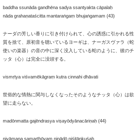
baddha ssunāda gandhēna sadya ssantyakta cāpalaḥ
nāda grahaṇataścitta mantaraṅgaṃ bhujaṅgamam (43)
ナーダの芳しい香りに引き付けられて、心の誘惑に引かれる性
質を捨て、原初音を聴いているヨーギは、ナーガスヴァラ（蛇
使いの楽器）の音の中に深く没入している蛇のように、彼のチ
ッタ（心）は完全に没頭する。
vismṛtya viśvamēkāgraṃ kutra cinnahi dhāvati
世俗的な情熱に関与しなくなったそのようなチッタ（心）は欲
望に走らない。
madōnmatta gajēndrasya viṣayōdyānacāriṇaḥ (44)
niyāmana samarthōyaṃ ninādō niśitāṇkuśaḥ