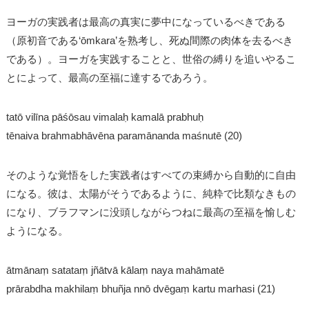
ヨーガの実践者は最高の真実に夢中になっているべきである
（原初音である‘ōmkara’を熟考し、死ぬ間際の肉体を去るべき
である）。ヨーガを実践することと、世俗の縛りを追いやるこ
とによって、最高の至福に達するであろう。
tatō vilīna pāśōsau vimalaḥ kamalā prabhuḥ
tēnaiva brahmabhāvēna paramānanda maśnutē (20)
そのような覚悟をした実践者はすべての束縛から自動的に自由
になる。彼は、太陽がそうであるように、純粋で比類なきもの
になり、ブラフマンに没頭しながらつねに最高の至福を愉しむ
ようになる。
ātmānaṃ satataṃ jñātvā kālaṃ naya mahāmatē
prārabdha makhilaṃ bhuñja nnō dvēgaṃ kartu marhasi (21)