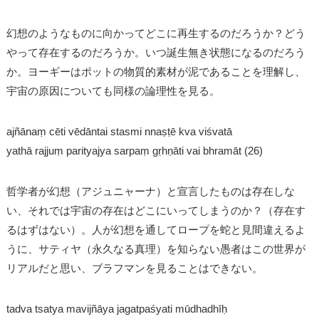
幻想のようなものに向かってどこに再生するのだろうか？どう
やって存在するのだろうか。いつ誕生無き状態になるのだろう
か。ヨーギーはポットの物質的素材が泥であることを理解し、
宇宙の原因についても同様の論理性を見る。
ajñānaṃ cēti vēdāntai stasmi nnaṣṭē kva viśvatā
yathā rajjuṃ parityajya sarpaṃ gṛhṇāti vai bhramāt (26)
哲学者が幻想（アジュニャーナ）と宣言したものは存在しな
い、それでは宇宙の存在はどこにいってしまうのか？（存在す
るはずはない）。人が幻想を通してロープを蛇と見間違えるよ
うに、サティヤ（永久なる真理）を知らない愚者はこの世界が
リアルだと思い、ブラフマンを見ることはできない。
tadva tsatya mavijñāya jagatpaśyati mūdhadhīḥ