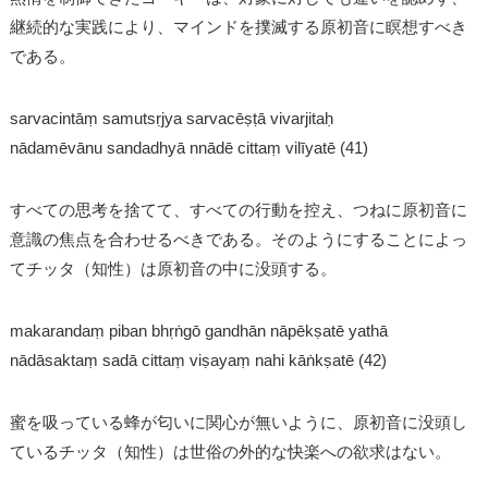
継続的な実践により、マインドを撲滅する原初音に瞑想すべき
である。
sarvacintāṃ samutsṛjya sarvacēṣṭā vivarjitaḥ
nādamēvānu sandadhyā nnādē cittaṃ vilīyatē (41)
すべての思考を捨てて、すべての行動を控え、つねに原初音に
意識の焦点を合わせるべきである。そのようにすることによっ
てチッタ（知性）は原初音の中に没頭する。
makarandaṃ piban bhṛṅgō gandhān nāpēkṣatē yathā
nādāsaktaṃ sadā cittaṃ viṣayaṃ nahi kāṅkṣatē (42)
蜜を吸っている蜂が匂いに関心が無いように、原初音に没頭し
ているチッタ（知性）は世俗の外的な快楽への欲求はない。