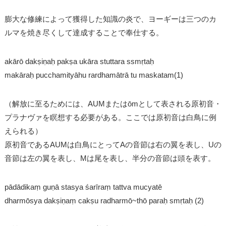
膨大な修練によって獲得した知識の炎で、ヨーギーは三つのカ
ルマを焼き尽くして達成することで奉仕する。
akārō dakṣiṇaḥ pakṣa ukāra stuttara ssmṛtaḥ
makāraḥ pucchamityāhu rardhamātrā tu maskatam(1)
（解放に至るためには、AUMまたはōmとして表される原初音・
プラナヴァを瞑想する必要がある。ここでは原初音は白鳥に例
えられる）
原初音であるAUMは白鳥にとってAの音節は右の翼を表し、Uの
音節は左の翼を表し、Mは尾を表し、半分の音節は頭を表す。
pādādikaṃ guṇā stasya śarīraṃ tattva mucyatē
dharmōsya dakṣiṇaṃ cakṣu radharmō~thō paraḥ smṛtaḥ (2)