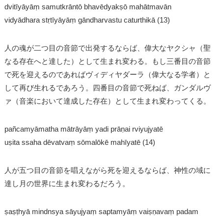
dvitīyāyāṃ samutkrāntō bhavēdyakṣō mahātmavān
vidyādhara stṛtīyāyāṃ gāndharvastu caturthikā (13)
人の魂が二つ目の音節で出発するならば、偉大なヤクシャ（聖
なる存在へと達した）として生まれ変わる。もし三番目の音節
で死を迎えるのであればヴィディヤダーラ（偉大なる学者）と
して再び生れるであろう。四番目の音節で死ねば、ガンダルヴ
ァ（音楽において達成した存在）として生まれ変わってくる。
pañcamyāmatha mātrāyāṃ yadi prāṇai rviyujyatē
uṣita ssaha dēvatvaṃ sōmalōkē mahīyatē (14)
人が五つ目の音節を唱えながら死を迎えるならば、神性の域に
達し月の世界に生まれ変わるだろう。
ṣaṣṭhyā mindnsya sāyujyaṃ saptamyāṃ vaiṣṇavaṃ padam