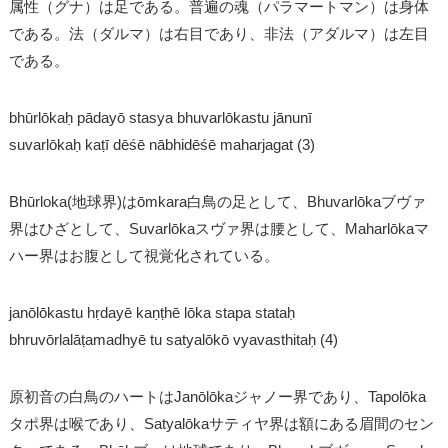
属性（グナ）は足である。普遍の魂（パラマートマン）は身体
である。法（ダルマ）は右目であり、非法（アダルマ）は左目
である。
bhūrlōkaḥ pādayō stasya bhuvarlōkastu jānunī
suvarlōkaḥ kaṭī dēśē nābhidēśē maharjagat (3)
Bhūrloka(地球界)はōmkara白鳥の足として、Bhuvarlōkaブヴァ
界はひざとして、Suvarlōkaスヴァ界は腰として、Maharlōkaマ
ハー界はお腹として視覚化されている。
janōlōkastu hṛdayē kaṇṭhē lōka stapa stataḥ
bhruvōrlalāṭamadhyē tu satyalōkō vyavasthitaḥ (4)
原初音の白鳥のハートはJanōlōkaジャノー界であり、Tapolōka
タポ界は喉であり、Satyalōkaサティヤ界は額にある眉間のセン