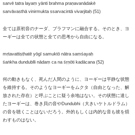
sarvē tatra layaṃ yānti brahma praṇavanādakē
sarvāvasthā vinirmukta ssarvacintā vivarjitaḥ (51)
全ては原初音のナーダ、ブラフマンに融合する。そのとき、ヨ
ーギーは全ての状態と全ての思考から自由になる。
mṛtavattiṣṭhatē yōgī samuktō nātra saṃśayaḥ
śaṅkha dundublli nādaṃ ca na śṛṇōti kadācana (52)
何の動きもなく、死んだ人間のように、ヨーギーは平静な状態
を維持する。そのようなヨーギーをムクタ（自由となった、解
放された存在）と呼ぶことに疑う余地はない。その状態に達し
たヨーギーは、巻き貝の音やDundubhi（大きいケトルドラム）
の音を聴くことはないだろう。外的もしくは内的な音も彼を煩
わすものはない。