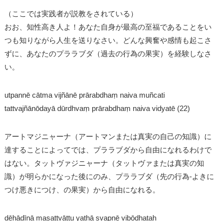
（ここでは実践者が説教をされている）
おお、知性高き人よ！あなた自身が最高の至福であることをい
つも知りながら人生を送りなさい。どんな興奮や感情も起こさ
ずに、あなたのプララブダ（過去の行為の果実）を経験しなさ
い。
utpannē cātma vijñānē prārabdhaṃ naiva muñcati
tattvajñānōdayā dūrdhvaṃ prārabdhaṃ naiva vidyatē (22)
アートマジニャーナ（アートマンまたは真実の自己の知識）に
達することによってでは、プララブダから自由になれるわけで
はない。タットヴァジニャーナ（タットヴァまたは真実の知
識）が明らかになった後にのみ、プララブダ（先の行為-よきに
つけ悪きにつけ、の果実）から自由になれる。
dēhādīnā masattvāttu yathā svapnē vibōdhataḥ