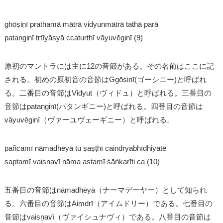
ghōṣiṇī prathamā mātrā vidyunmātrā tathā parā
pataṇginī tṛtīyāsyā ccaturthī vāyuvēginī (9)
原初のマントラには主に12の音節がある。その名前はここに記
される。初めの原初音の音節はGgōṣiṇī(ゴーシニー)と呼ばれ
る。二番目の音節はVidyut（ヴィドュ）と呼ばれる。三番目の
音節はpataṇginī(パタンギニー)と呼ばれる。四番目の音節は
vāyuvēginī（ヴァーユヴェーギニー）と呼ばれる。
pañcamī nāmadhēyā tu ṣaṣṭhī caindryabhīdhiyatē
saptamī vaiṣṇavī nāma aṣṭamī śāṅkarīti ca (10)
五番目の音節はnāmadhēyā（ナーマデーヤー）として知られ
る。六番目の音節はAiṃdrī（アイムドリー）である。七番目の
音節はvaiṣṇavī（ヴァイシュナヴィ）である。八番目の音節は