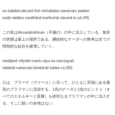
sa śabdaścākṣarē līnō niśśabdaṃ paramaṃ padam
sadā nādānu sandhānā tsaṅkṣīṇā vāsanā tu yā (49)
この音はAksarabrahman（不滅の）の中に没入している。無音
の状態は最上の場所である。継続的なナーダへの熟考は全ての
情熱的な結合を破壊していく。
nirañjanē vilīyētē manō vāyu na saṃśayaḥ
nidakōṭi sahasrāṇi bindukōṭi śatāni ca (50)
心は、プラーナ（ヴァーユ）に沿って、ひとえに至福にある最
高のブラフマンに没頭する。1兆のナーダと1兆のビンドゥ（す
べてのエネルギーと質量）も絶対なるブラフマンの中に没入す
る。そこに疑いの余地はない。