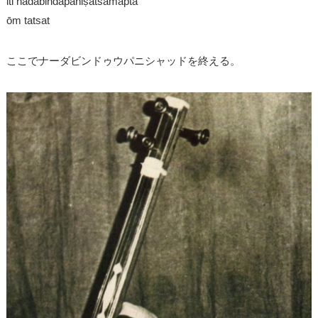
iti nādabindāpaniṣatsamāptā
ōm tatsat
ここでナーダビンドゥウパニシャッドを終える。