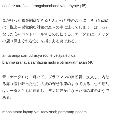
nādōṃ~taraṅga sāraṅgabandhanē vāgurāyatē (45)
気が狂った象を制御できるとんがった棒のように、音（Nāda）
は、悦楽～感覚的な対象の庭～の中に迷ってしまう、ぼーっと
なった心をコントロールするのに仕える。ナーダとは、チッタ
の鹿（気まぐれな心）を捕まえる罠である。
aṃtaraṅga samudrasya rōdhē vēlāyatēpi ca
brahma praṇava saṃlagna nādō jyōtirmayātmakaḥ (46)
音（ナーダ）は、輝いて、ブラフマンの原初音に没入し、内な
る海（荒れ狂った心）の波の寄せる岸のようである。心の動乱
はナーダとともに停止し、岸辺に静かになった海の波のようで
ある。
mana statra layaṃ yāti tadviṣṇāḥ paramaṃ padam