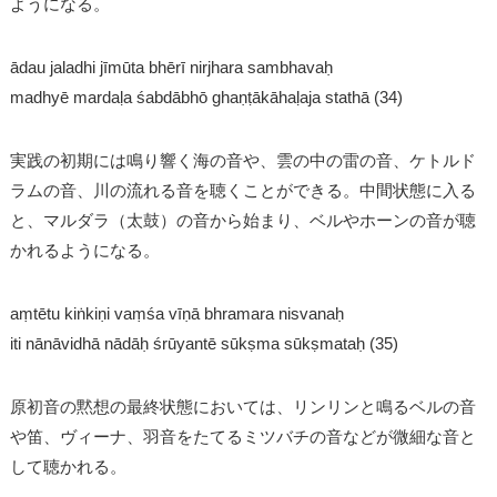
ようになる。
ādau jaladhi jīmūta bhērī nirjhara sambhavaḥ
madhyē mardaḷa śabdābhō ghaṇṭākāhaḷaja stathā (34)
実践の初期には鳴り響く海の音や、雲の中の雷の音、ケトルド
ラムの音、川の流れる音を聴くことができる。中間状態に入る
と、マルダラ（太鼓）の音から始まり、ベルやホーンの音が聴
かれるようになる。
aṃtētu kiṅkiṇi vaṃśa vīṇā bhramara nisvanaḥ
iti nānāvidhā nādāḥ śrūyantē sūkṣma sūkṣmataḥ (35)
原初音の黙想の最終状態においては、リンリンと鳴るベルの音
や笛、ヴィーナ、羽音をたてるミツバチの音などが微細な音と
して聴かれる。