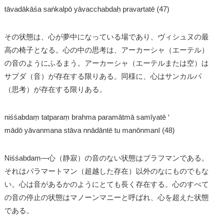
tāvadākāśa saṅkalpō yāvacchabdaḥ pravartatē (47)
その状態は、心が夢中になっている場であり、ヴィシュヌの最
高の椅子となる。心の中の思考は、アーカーシャ（エーテル）
の音のようにふるまう。アーカーシャ（エーテルまたは空）は
サプダ（音）が存在する限りある。同様に、心はサンカルパ
（思考）が存在する限りある。
niśśabdaṃ tatparaṃ brahma paramātmā samīyatē ‘
mādō yāvanmana stāva nnādāntē tu manōnmanī (48)
Niśśabdaṃ―心（静寂）の音のない状態はブラフマンである。
それはパラマートマン（超越した存在）以外のなにものでもな
い。心は音があるかのようにとても長く存在する。心のすべて
の音の停止の状態はマノーンマニーと呼ばれ、心を超えた状態
である。