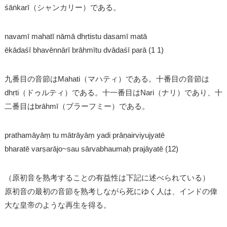
śāṅkarī（シャンカリー）である。
navamī mahatī nāmā dhṛtistu dasamī matā
ēkādaśī bhavēnnārī brāhmītu dvādaśī parā (1 1)
九番目の音節はMahati（マハティ）である。十番目の音節は
dhṛti（ドゥルティ）である。十一番目はNari（ナリ）であり、十
二番目はbrāhmī（ブラーフミー）である。
prathamāyāṃ tu mātrāyāṃ yadi prāṇairviyujyatē
bharatē varṣarājo~sau sārvabhaumaḥ prajāyatē (12)
（原初音を熟考することの有益性は下記に述べられている）
原初音の最初の音節を熟考しながら死にゆく人は、インドの偉
大な皇帝のような再生を得る。