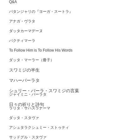
Q&A
パタンジャリの『ヨーガ・スートラ』
アナガ・ヴラタ
ダッタカーマデーヌ
バクティマーラ
To Follow Him is To Follow His Words
ダッタ・マーラー（冊子）
スワミジの半生
マハーバーラタ
シュリー・バーラ・スワミジの言葉
ジャイミニ・バーラタ
日々の祈りと詩句
ラリタ・サハスラナーマ
ダッタ・スタヴァ
アシュタラクシュミー・ストゥティ
サッドグル・スタヴァ