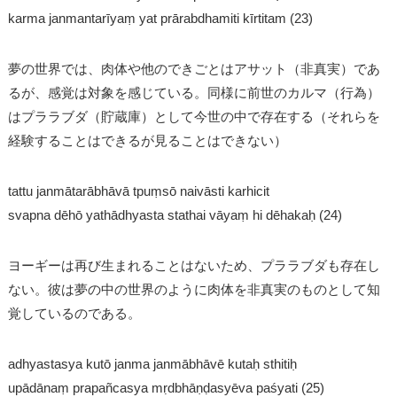
karma janmantarīyaṃ yat prārabdhamiti kīrtitam (23)
夢の世界では、肉体や他のできごとはアサット（非真実）であ
るが、感覚は対象を感じている。同様に前世のカルマ（行為）
はプララブダ（貯蔵庫）として今世の中で存在する（それらを
経験することはできるが見ることはできない）
tattu janmātarābhāvā tpuṃsō naivāsti karhicit
svapna dēhō yathādhyasta stathai vāyaṃ hi dēhakaḥ (24)
ヨーギーは再び生まれることはないため、プララブダも存在し
ない。彼は夢の中の世界のように肉体を非真実のものとして知
覚しているのである。
adhyastasya kutō janma janmābhāvē kutaḥ sthitiḥ
upādānaṃ prapañcasya mṛdbhāṇḍasyēva paśyati (25)