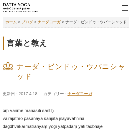
ホーム
>
ブログ
>
ナーダヨーガ
>
ナーダ・ビンドゥ・ウパニシャッド
言葉と教え
ナーダ・ビンドゥ・ウパニシャ
ッド
更新日 : 2017.4.18
カテゴリー :
ナーダヨーガ
ōṃ vāṅmē manasīti śāntiḥ
vairājātmo pāsanayā sañjāta jñāyavahninā
dagdhvākarmātrānyaṃ yōgī yatpadaṃ yāti tadbhajē