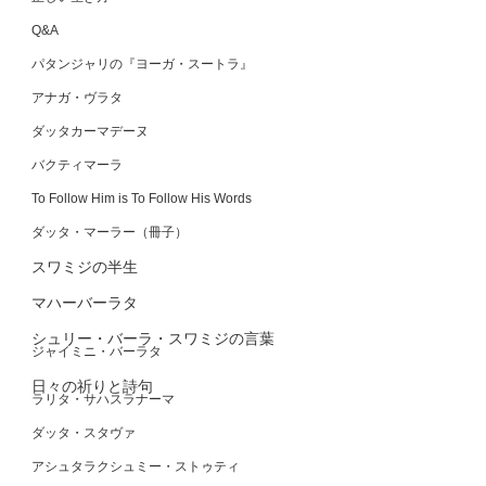
Q&A
パタンジャリの『ヨーガ・スートラ』
アナガ・ヴラタ
ダッタカーマデーヌ
バクティマーラ
To Follow Him is To Follow His Words
ダッタ・マーラー（冊子）
スワミジの半生
マハーバーラタ
シュリー・バーラ・スワミジの言葉
ジャイミニ・バーラタ
日々の祈りと詩句
ラリタ・サハスラナーマ
ダッタ・スタヴァ
アシュタラクシュミー・ストゥティ