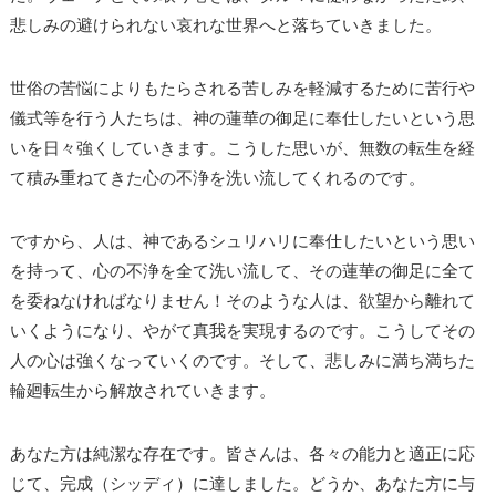
悲しみの避けられない哀れな世界へと落ちていきました。
世俗の苦悩によりもたらされる苦しみを軽減するために苦行や
儀式等を行う人たちは、神の蓮華の御足に奉仕したいという思
いを日々強くしていきます。こうした思いが、無数の転生を経
て積み重ねてきた心の不浄を洗い流してくれるのです。
ですから、人は、神であるシュリハリに奉仕したいという思い
を持って、心の不浄を全て洗い流して、その蓮華の御足に全て
を委ねなければなりません！そのような人は、欲望から離れて
いくようになり、やがて真我を実現するのです。こうしてその
人の心は強くなっていくのです。そして、悲しみに満ち満ちた
輪廻転生から解放されていきます。
あなた方は純潔な存在です。皆さんは、各々の能力と適正に応
じて、完成（シッディ）に達しました。どうか、あなた方に与