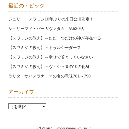
最近のトピック
シュリー・スワミジ10年ぶりの来日公演決定！
シュリーマド・バーガヴァタム 第530話
【スワミジの教え】～ただ一つだけの神が存在する
【スワミジの教え】～トゥルシーダース
【スワミジの教え】～幸せで若々しくいなさい
【スワミジの教え】～ヴィシュヌの10の化身
ラリタ・サハスラナーマの名の意味781～790
アーカイブ
CONTACT : info@swamiji-music.jp