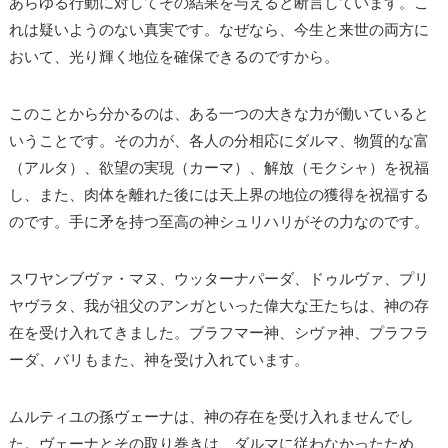
あらゆる行動に対してその結果を与えると断言しています。こ
れは疑いようのない真実です。なぜなら、今生と来世の両方に
おいて、光り輝く地位を確保できるのですから。
このことから分かるのは、ある一つの大きな力が働いていると
いうことです。その力が、各人の分相応にダルマ、物質的な富
（アルタ）、欲望の実現（カーマ）、解放（モクシャ）を祝福
し、また、肉体を離れた後には天上界の地位の獲得を祝福する
のです。手に矛を持つ至高の神シュリハリがその力なのです。
スワヤンブヴァ・マヌ、ウッターナパーダ、ドゥルヴァ、プリ
ヤヴラタ、我が祖父のアンガといった偉大な王たちは、神の存
在を受け入れてきました。ブラフマー神、シヴァ神、プラフラ
ーダ、バリもまた、神を受け入れています。
ムルティユの孫ヴェーナは、神の存在を受け入れませんでし
た。ヴェーナとその取り巻きは、ダルマに従わなかったため、