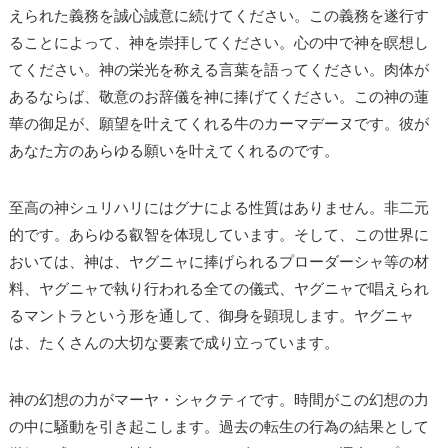
えられた義務を誠心誠意に続けてください。この義務を遂行す
ることによって、神を崇拝してください。心の中で神を瞑想し
てください。神の栄光を称える言葉を語ってください。肉体が
あるならば、敬意のお辞儀を神に捧げてください。この神の蓮
華の御足が、願望を叶えてくれる牛のカーマデーヌです。彼が
あなた方のあらゆる願いを叶えてくれるのです。
至高の神シュリハリにはグナによる性質はありません。非二元
的です。あらゆる叡智を体現しています。そして、この世界に
おいては、神は、ヤグニャに捧げられるプローダーシャ等の材
料、ヤグニャで執り行われる全ての儀式、ヤグニャで唱えられ
るマントラという形を通して、御身を顕現します。ヤグニャ
は、たくさんの大切な要素で成り立っています。
神の幻想の力がマーヤ・シャクティです。時間がこの幻想の力
の中に騒動を引き起こします。過去の転生の行為の結果として