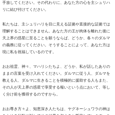
手放してください。その代わりに、あなた方の心を主シュリハ
リに結び付けてください。
私たちは、主シュリハリを目に見える証拠や直接的な証拠では
理解することはできません。あなた方の王が肉体を離れた後に
天上界の惑星に至ることを願うならば、どうか、各々のダルマ
の義務に従ってください。そうすることによって、あなた方は
現に私を祝福しているのです。
おお祖霊、神々、マハリシたちよ、どうか、私が話したありの
ままの言葉を受け入れてください。ダルマに従う人、ダルマを
教える人、ダルマに生きることを積極的に援助する人もまた、
その人が天上界の惑星で享受する報いという点において、等し
く分け前を獲得するのですから。
おお尊き方々よ、知恵深き人たちは、ヤグネーシュワラの神は