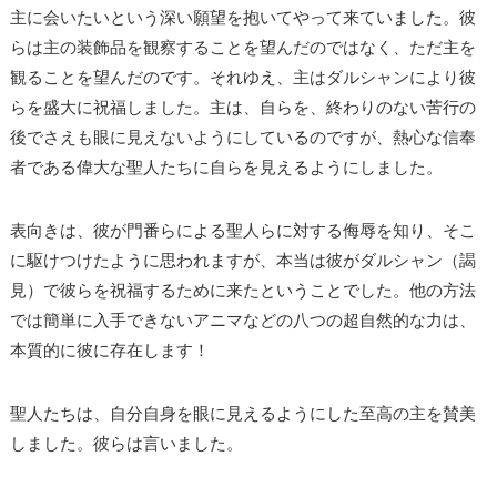
主に会いたいという深い願望を抱いてやって来ていました。彼
らは主の装飾品を観察することを望んだのではなく、ただ主を
観ることを望んだのです。それゆえ、主はダルシャンにより彼
らを盛大に祝福しました。主は、自らを、終わりのない苦行の
後でさえも眼に見えないようにしているのですが、熱心な信奉
者である偉大な聖人たちに自らを見えるようにしました。
表向きは、彼が門番らによる聖人らに対する侮辱を知り、そこ
に駆けつけたように思われますが、本当は彼がダルシャン（謁
見）で彼らを祝福するために来たということでした。他の方法
では簡単に入手できないアニマなどの八つの超自然的な力は、
本質的に彼に存在します！
聖人たちは、自分自身を眼に見えるようにした至高の主を賛美
しました。彼らは言いました。