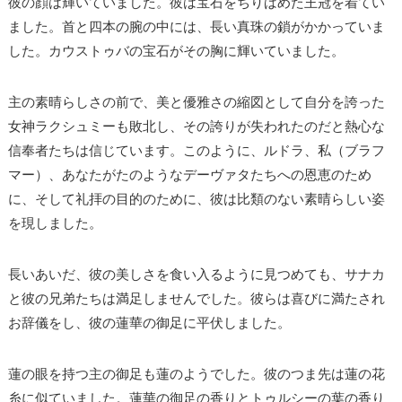
彼の顔は輝いていました。彼は宝石をちりばめた王冠を着てい
ました。首と四本の腕の中には、長い真珠の鎖がかかっていま
した。カウストゥバの宝石がその胸に輝いていました。
主の素晴らしさの前で、美と優雅さの縮図として自分を誇った
女神ラクシュミーも敗北し、その誇りが失われたのだと熱心な
信奉者たちは信じています。このように、ルドラ、私（ブラフ
マー）、あなたがたのようなデーヴァタたちへの恩恵のため
に、そして礼拝の目的のために、彼は比類のない素晴らしい姿
を現しました。
長いあいだ、彼の美しさを食い入るように見つめても、サナカ
と彼の兄弟たちは満足しませんでした。彼らは喜びに満たされ
お辞儀をし、彼の蓮華の御足に平伏しました。
蓮の眼を持つ主の御足も蓮のようでした。彼のつま先は蓮の花
糸に似ていました。蓮華の御足の香りとトゥルシーの葉の香り