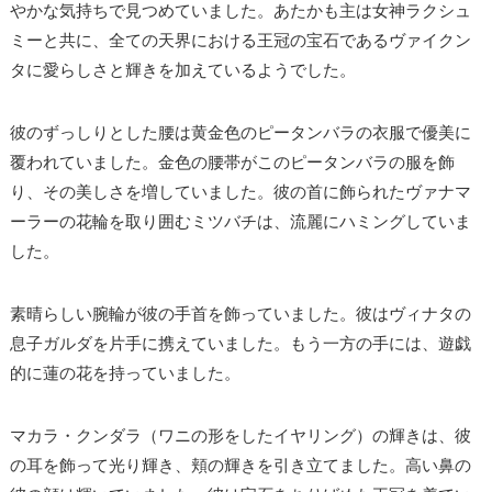
やかな気持ちで見つめていました。あたかも主は女神ラクシュ
ミーと共に、全ての天界における王冠の宝石であるヴァイクン
タに愛らしさと輝きを加えているようでした。
彼のずっしりとした腰は黄金色のピータンバラの衣服で優美に
覆われていました。金色の腰帯がこのピータンバラの服を飾
り、その美しさを増していました。彼の首に飾られたヴァナマ
ーラーの花輪を取り囲むミツバチは、流麗にハミングしていま
した。
素晴らしい腕輪が彼の手首を飾っていました。彼はヴィナタの
息子ガルダを片手に携えていました。もう一方の手には、遊戯
的に蓮の花を持っていました。
マカラ・クンダラ（ワニの形をしたイヤリング）の輝きは、彼
の耳を飾って光り輝き、頬の輝きを引き立てました。高い鼻の