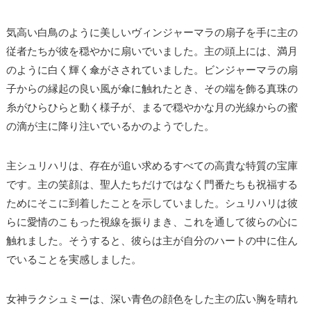
気高い白鳥のように美しいヴィンジャーマラの扇子を手に主の
従者たちが彼を穏やかに扇いでいました。主の頭上には、満月
のように白く輝く傘がさされていました。ビンジャーマラの扇
子からの縁起の良い風が傘に触れたとき、その端を飾る真珠の
糸がひらひらと動く様子が、まるで穏やかな月の光線からの蜜
の滴が主に降り注いでいるかのようでした。
主シュリハリは、存在が追い求めるすべての高貴な特質の宝庫
です。主の笑顔は、聖人たちだけではなく門番たちも祝福する
ためにそこに到着したことを示していました。シュリハリは彼
らに愛情のこもった視線を振りまき、これを通して彼らの心に
触れました。そうすると、彼らは主が自分のハートの中に住ん
でいることを実感しました。
女神ラクシュミーは、深い青色の顔色をした主の広い胸を晴れ