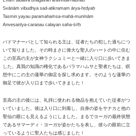
Svānāṁ vibudhya sad-atikramam ārya-hṛdyaḥ
Tasmin yayau paramahaṁsa-mahā-munīnām
Anveṣaṇīya-caraṇau calayan saha-śrīḥ
パドマナーバとして知られる主は、従者たちの犯した過ちにつ
いて知りました。その時まさに偉大な聖人のハートの中に住む
この至高の主が女神ラクシュミーと一緒に入り口に歩いてきま
した。真我の知識の権化であるパラマハムサと聖者たちは、瞑
想中にこの主の蓮華の御足を探し求めます。そのような蓮華の
御足で彼が入り口まで歩いてきました！
至高の主の後には、礼拝に使われる物品を抱えていた従者がつ
いていました。彼は入り口に到着し、自身の姿をサナカと他の
聖仙の眼にも見えるようにしました。まるでヨーガの最終状態
であるサマーディ・ヨーガが姿かたちを表し、彼らの眼前に立
っているように聖人たちは感じました！