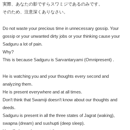
実際、あなたの影ですらスワミジであるのみです。
そのため、注意深くありなさい。
Do not waste your precious time in unnecessary gossip. Your
gossip or your unwanted dirty jobs or your thinking cause your
Sadguru a lot of pain.
Why?
This is because Sadguru is Sarvantaryami (Omnipresent) .
He is watching you and your thoughts every second and
analyzing them.
He is present everywhere and at all times.
Don’t think that Swamiji doesn’t know about our thoughts and
deeds.
Sadguru is present in all the three states of Jagrat (waking),
swapna (dream) and sushupti (deep sleep).