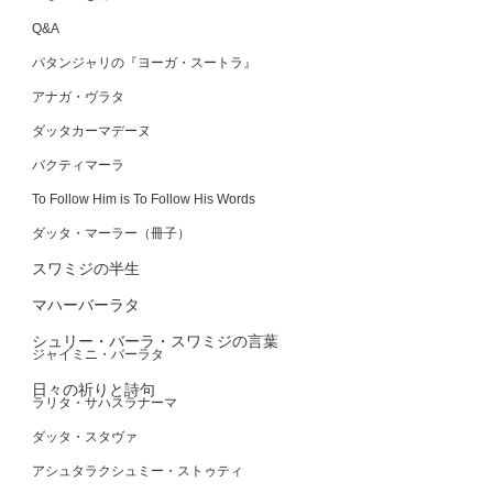
Q&A
パタンジャリの『ヨーガ・スートラ』
アナガ・ヴラタ
ダッタカーマデーヌ
バクティマーラ
To Follow Him is To Follow His Words
ダッタ・マーラー（冊子）
スワミジの半生
マハーバーラタ
シュリー・バーラ・スワミジの言葉
ジャイミニ・バーラタ
日々の祈りと詩句
ラリタ・サハスラナーマ
ダッタ・スタヴァ
アシュタラクシュミー・ストゥティ