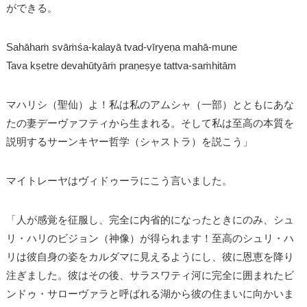
ができる。
Sahāhaṁ svāṁśa-kalayā tvad-vīryeṇa mahā-mune
Tava kṣetre devahūtyāṁ praṇeṣye tattva-saṁhitām
マハリシ（聖仙）よ！私は私のアムシャ（一部）とともにあな
たの妻デーヴァフティから生まれる。そして私は至高の本質を
説明するサーンキヤー哲学（シャストラ）を説こう」
マイトレーヤはヴィドゥーラにこう言いました。
「人が感覚を征服し、完全に内省的になったときにのみ、シュ
リ・ハリのビジョン（神像）が得られます！至高のシュリ・ハ
リは彼自身の姿をカルダマに見えるようにし、彼に恩恵を降り
注ぎました。彼はその後、サラスワティ河に完全に囲まれたビ
ンドゥ・サローヴァラと呼ばれる湖から彼の住まいに向かいま