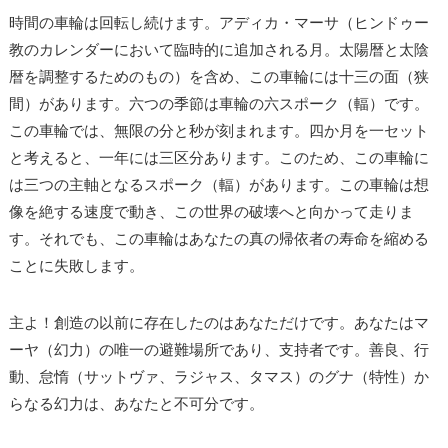
時間の車輪は回転し続けます。アディカ・マーサ（ヒンドゥー
教のカレンダーにおいて臨時的に追加される月。太陽暦と太陰
暦を調整するためのもの）を含め、この車輪には十三の面（狭
間）があります。六つの季節は車輪の六スポーク（輻）です。
この車輪では、無限の分と秒が刻まれます。四か月を一セット
と考えると、一年には三区分あります。このため、この車輪に
は三つの主軸となるスポーク（輻）があります。この車輪は想
像を絶する速度で動き、この世界の破壊へと向かって走りま
す。それでも、この車輪はあなたの真の帰依者の寿命を縮める
ことに失敗します。
主よ！創造の以前に存在したのはあなただけです。あなたはマ
ーヤ（幻力）の唯一の避難場所であり、支持者です。善良、行
動、怠惰（サットヴァ、ラジャス、タマス）のグナ（特性）か
らなる幻力は、あなたと不可分です。