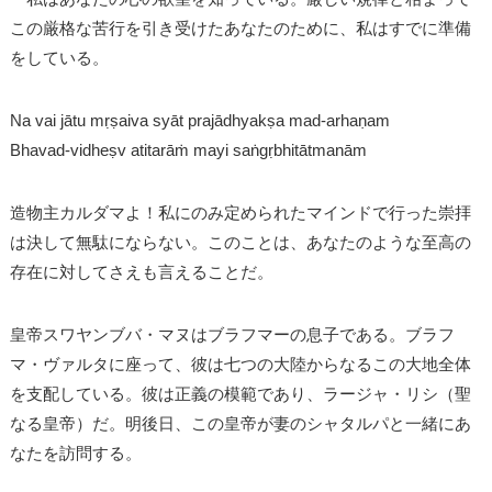
この厳格な苦行を引き受けたあなたのために、私はすでに準備
をしている。
Na vai jātu mṛṣaiva syāt prajādhyakṣa mad-arhaṇam
Bhavad-vidheṣv atitarāṁ mayi saṅgṛbhitātmanām
造物主カルダマよ！私にのみ定められたマインドで行った崇拝
は決して無駄にならない。このことは、あなたのような至高の
存在に対してさえも言えることだ。
皇帝スワヤンブバ・マヌはブラフマーの息子である。ブラフ
マ・ヴァルタに座って、彼は七つの大陸からなるこの大地全体
を支配している。彼は正義の模範であり、ラージャ・リシ（聖
なる皇帝）だ。明後日、この皇帝が妻のシャタルパと一緒にあ
なたを訪問する。