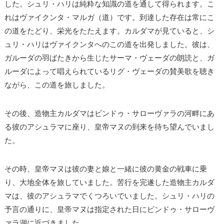
した。シュリ・ハリは純粋な知識の道を通して得られます。こ
れはヴァイクンタ・マルガ（道）です。到達した存在は常にこ
の道をたどり、栄光をたたえます。カルダマが見ていると、シ
ュリ・ハリはヴァイクンタへのこの道を出発しました。彼は、
ガルーダの羽ばたきから生じたサーマ・ヴェーダの朗読と、ガ
ルーダによって唱えられているリグ・ヴェーダの賛美歌を聴き
ながら、この道を旅しました。
その後、造物主カルダマはビンドゥ・サローヴァラの河畔にあ
る彼のアシュラマに座り、皇帝マヌの到来を待ち望んでいまし
た。
その時、皇帝マヌは彼の妻と娘と一緒に彼の黄金の戦車に乗
り、大地全体を旅していました。苦行を完遂した造物主カルダ
マは、彼のアシュラマでくつろいでいました。シュリ・ハリの
予言の通りに、皇帝マヌは指定された日にビンドゥ・サローヴ
ァラ湖に近づきました。