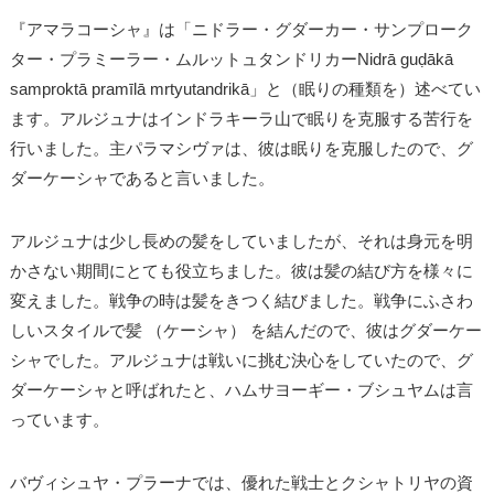
『アマラコーシャ』は「ニドラー・グダーカー・サンプローク
ター・プラミーラー・ムルットュタンドリカーNidrā guḍākā
samproktā pramīlā mrtyutandrikā」と（眠りの種類を）述べてい
ます。アルジュナはインドラキーラ山で眠りを克服する苦行を
行いました。主パラマシヴァは、彼は眠りを克服したので、グ
ダーケーシャであると言いました。
アルジュナは少し長めの髪をしていましたが、それは身元を明
かさない期間にとても役立ちました。彼は髪の結び方を様々に
変えました。戦争の時は髪をきつく結びました。戦争にふさわ
しいスタイルで髪 （ケーシャ） を結んだので、彼はグダーケー
シャでした。アルジュナは戦いに挑む決心をしていたので、グ
ダーケーシャと呼ばれたと、ハムサヨーギー・ブシュヤムは言
っています。
バヴィシュヤ・プラーナでは、優れた戦士とクシャトリヤの資