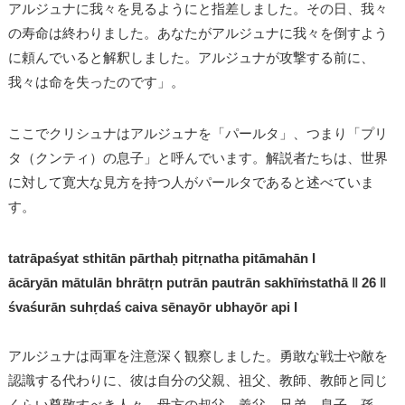
アルジュナに我々を見るようにと指差しました。その日、我々
の寿命は終わりました。あなたがアルジュナに我々を倒すよう
に頼んでいると解釈しました。アルジュナが攻撃する前に、
我々は命を失ったのです」。
ここでクリシュナはアルジュナを「パールタ」、つまり「プリ
タ（クンティ）の息子」と呼んでいます。解説者たちは、世界
に対して寛大な見方を持つ人がパールタであると述べていま
す。
tatrāpaśyat sthitān pārthaḥ pitṛnatha pitāmahān I
ācāryān mātulān bhrātṛn putrān pautrān sakhīṁstathā ǁ 26 ǁ
śvaśurān suhṛdaś caiva sēnayōr ubhayōr api I
アルジュナは両軍を注意深く観察しました。勇敢な戦士や敵を
認識する代わりに、彼は自分の父親、祖父、教師、教師と同じ
くらい尊敬すべき人々、母方の叔父、義父、兄弟、息子、孫、