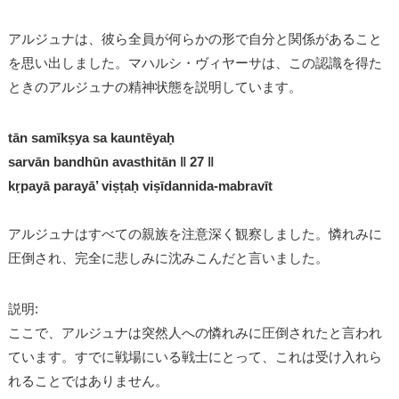
アルジュナは、彼ら全員が何らかの形で自分と関係があること
を思い出しました。マハルシ・ヴィヤーサは、この認識を得た
ときのアルジュナの精神状態を説明しています。
tān samīkṣya sa kauntēyaḥ
sarvān bandhūn avasthitān ǁ 27 ǁ
kṛpayā parayā’ viṣṭaḥ viṣīdannida-mabravīt
アルジュナはすべての親族を注意深く観察しました。憐れみに
圧倒され、完全に悲しみに沈みこんだと言いました。
説明:
ここで、アルジュナは突然人への憐れみに圧倒されたと言われ
ています。すでに戦場にいる戦士にとって、これは受け入れら
れることではありません。