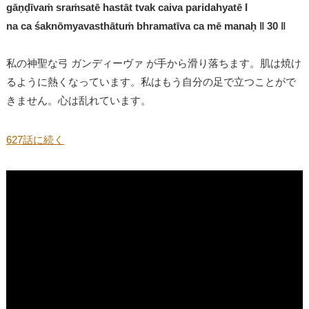
gāṇḍīvaṁ sraṁsatē hastāt tvak caiva paridahyatē I
na ca śaknōmyavasthātuṁ bhramatīva ca mē manaḥ ǁ 30 ǁ
私の神聖な弓 ガンディーヴァ が手から滑り落ちます。肌は焼け
るように熱くなっています。私はもう自分の足で立つことがで
きません。心は乱れています。
627話に続く