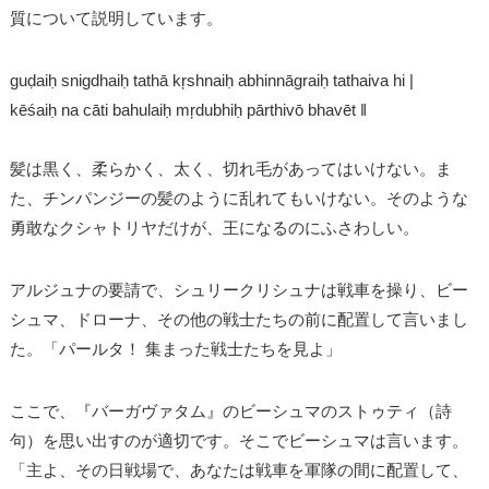
質について説明しています。
guḍaiḥ snigdhaiḥ tathā kŗshnaiḥ abhinnāgraiḥ tathaiva hi |
kēśaiḥ na cāti bahulaiḥ mŗdubhiḥ pārthivō bhavēt ǁ
髪は黒く、柔らかく、太く、切れ毛があってはいけない。ま
た、チンパンジーの髪のように乱れてもいけない。そのような
勇敢なクシャトリヤだけが、王になるのにふさわしい。
アルジュナの要請で、シュリークリシュナは戦車を操り、ビー
シュマ、ドローナ、その他の戦士たちの前に配置して言いまし
た。「パールタ！ 集まった戦士たちを見よ」
ここで、『バーガヴァタム』のビーシュマのストゥティ（詩
句）を思い出すのが適切です。そこでビーシュマは言います。
「主よ、その日戦場で、あなたは戦車を軍隊の間に配置して、