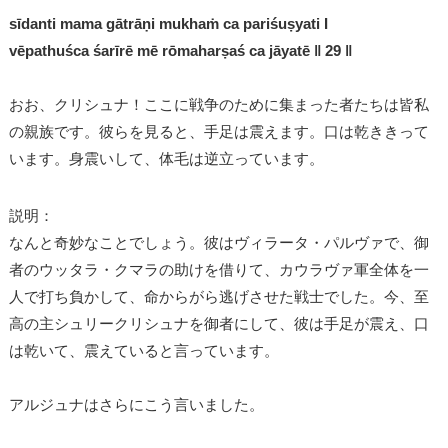
sīdanti mama gātrāṇi mukhaṁ ca pariśuṣyati I
vēpathuśca śarīrē mē rōmaharṣaś ca jāyatē ǁ 29 ǁ
おお、クリシュナ！ここに戦争のために集まった者たちは皆私
の親族です。彼らを見ると、手足は震えます。口は乾ききって
います。身震いして、体毛は逆立っています。
説明：
なんと奇妙なことでしょう。彼はヴィラータ・パルヴァで、御
者のウッタラ・クマラの助けを借りて、カウラヴァ軍全体を一
人で打ち負かして、命からがら逃げさせた戦士でした。今、至
高の主シュリークリシュナを御者にして、彼は手足が震え、口
は乾いて、震えていると言っています。
アルジュナはさらにこう言いました。