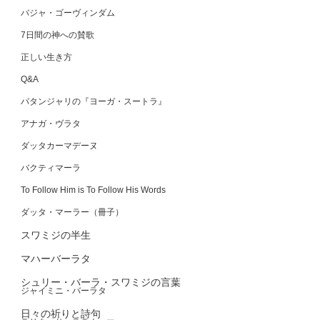
バジャ・ゴーヴィンダム
7日間の神への賛歌
正しい生き方
Q&A
パタンジャリの『ヨーガ・スートラ』
アナガ・ヴラタ
ダッタカーマデーヌ
バクティマーラ
To Follow Him is To Follow His Words
ダッタ・マーラー（冊子）
スワミジの半生
マハーバーラタ
シュリー・バーラ・スワミジの言葉
ジャイミニ・バーラタ
日々の祈りと詩句