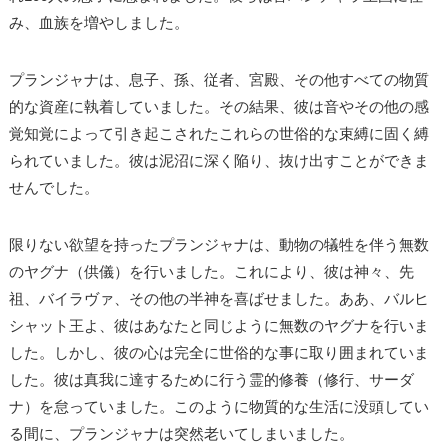
み、血族を増やしました。
プランジャナは、息子、孫、従者、宮殿、その他すべての物質
的な資産に執着していました。その結果、彼は音やその他の感
覚知覚によって引き起こされたこれらの世俗的な束縛に固く縛
られていました。彼は泥沼に深く陥り、抜け出すことができま
せんでした。
限りない欲望を持ったプランジャナは、動物の犠牲を伴う無数
のヤグナ（供儀）を行いました。これにより、彼は神々、先
祖、バイラヴァ、その他の半神を喜ばせました。ああ、バルヒ
シャット王よ、彼はあなたと同じように無数のヤグナを行いま
した。しかし、彼の心は完全に世俗的な事に取り囲まれていま
した。彼は真我に達するために行う霊的修養（修行、サーダ
ナ）を怠っていました。このように物質的な生活に没頭してい
る間に、プランジャナは突然老いてしまいました。