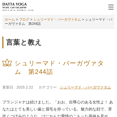
ホーム
>
ブログ
>
シュリーマド・バーガヴァタム
>
シュリーマド・バ
ーガヴァタム 第244話
言葉と教え
シュリーマド・バーガヴァタ
ム 第244話
更新日 : 2025.2.22
カテゴリー :
シュリーマド・バーガヴァタム
プランジャナは続けました。「おお、自尊心のある女性よ！ あ
なたはとても美しい歯と眉毛を持っている。魅力的な顔で、芽
吹くつぼみのような、はにかんだ愛情のこもった視線を見せ