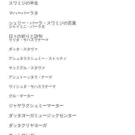
スワミジの半生
マハーバーラタ
シュリー・バーラ・スワミジの言葉
ジャイミニ・バーラタ
日々の祈りと詩句
ラリタ・サハスラナーマ
ダッタ・スタヴァ
アシュタラクシュミー・ストゥティ
サッドグル・スタヴァ
アシュトーッタラ・ナーマ
ヴィシュヌ・サハスラナーマ
グル・ギーター
ジャヤラクシュミーマーター
ダッタヨーガミュージックセンター
ダッタクリヤヨーガ