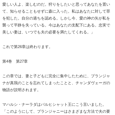
愛しい人よ、楽しむのだ。狩りをしたいと思ってあなたを置い
て、知らせることもせずに森に入った。私はあなたに対して罪
を犯した。自分の過ちを認める。しかし今、愛の神の矢が私を
襲って平静を失っている。今はあなたの支配下にある。忠実で
美しい妻は、いつでも夫の必要を満たしてくれる。」
これで第26章は終わります。
第4巻 第27章
この章では、妻と子どもに完全に集中したために、プランジャ
ナが真我のことを忘れてしまったことと、チャンダヴェーガの
物語が説明されます。
マハルシ・ナーラダはバルヒシャット王にこう言いました。
「このようにして、プランジャニーはさまざまな方法で夫の要