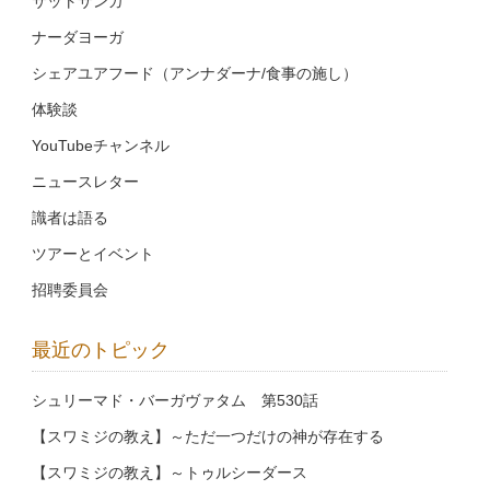
サットサンガ
ナーダヨーガ
シェアユアフード（アンナダーナ/食事の施し）
体験談
YouTubeチャンネル
ニュースレター
識者は語る
ツアーとイベント
招聘委員会
最近のトピック
シュリーマド・バーガヴァタム 第530話
【スワミジの教え】～ただ一つだけの神が存在する
【スワミジの教え】～トゥルシーダース