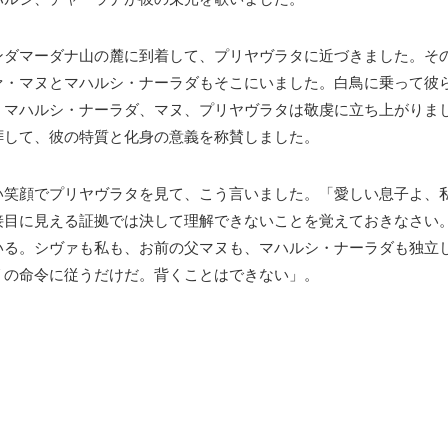
ンダマーダナ山の麓に到着して、プリヤヴラタに近づきました。そ
ァ・マヌとマハルシ・ナーラダもそこにいました。白鳥に乗って彼
、マハルシ・ナーラダ、マヌ、プリヤヴラタは敬虔に立ち上がりま
拝して、彼の特質と化身の意義を称賛しました。
い笑顔でプリヤヴラタを見て、こう言いました。「愛しい息子よ、
接目に見える証拠では決して理解できないことを覚えておきなさい
いる。シヴァも私も、お前の父マヌも、マハルシ・ナーラダも独立
リの命令に従うだけだ。背くことはできない」。