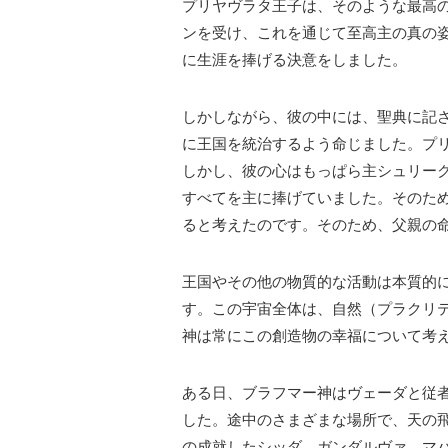
プリヤヴラタ王子は、そのような最高
ンを受け、これを通じて至高主の真の
に生涯を捧げる決意をしました。
しかしながら、彼の中には、聖典に記
に王国を統治するよう命じました。プ
しかし、彼の心はもっぱら主シュリー
すべてを主に捧げていました。そのた
ると考えたのです。そのため、父親の
王国やその他の物質的な活動は本質的
す。この宇宙全体は、自然（プラクリ
神は常にこの創造物の幸福について考
ある日、ブラフマー神はヴェーダと従
した。途中のさまざまな場所で、天の
の成就したシッダ、ガンダルヴァ、マ