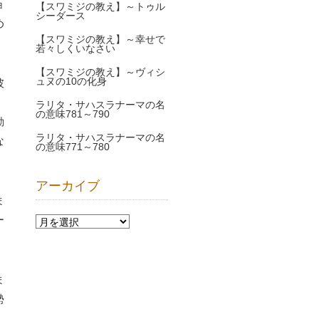
ョ
【スワミジの教え】～トゥル
シーダース
め
【スワミジの教え】～幸せで
若々しくいなさい
【スワミジの教え】～ヴィシ
ュヌの10の化身
彼
。
ラリタ・サハスラナーマの名
の意味781～790
動
ラリタ・サハスラナーマの名
な
の意味771～780
アーカイブ
ま
ー
ま
勢