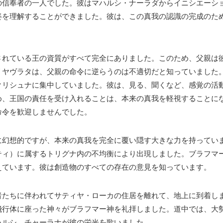
の信奉者の一人でした。彼はマハルシ・ナーラダからイニシエーシ
姿を理解することができました。彼は、この真我の認識の完成のた
されている王の資質がすべて完全にありました。このため、父親は
リヤヴラタは、父親の命令に逆らうのは不適切だと知っていました
クリシュナに集中していました。彼は、見る、聞くなど、感覚の活
め、王国の責任を受け入れることは、本来の真我を軽視することに
命令を歓迎しませんでした。
に幻想的ですが、本来の真我を完全に覆い隠す大きな力を持ってい
ティ）に属するトリグナ内の不均衡により出現しました。ブラフマ
えています。彼は創造物のすべての存在の意見を知っています。
者たちに伴われてサティヤ・ローカの住居を離れて、地上に到着し
飛行体に座った神々がブラフマー神を礼拝しました。道中では、大
ハルシ、チャーラナが彼の栄光を歌いました。