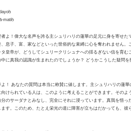
ādayoḥ
ā-matiḥ
聖者よ！偉大な名声を誇る主シュリハリの蓮華の足元に身を寄せた
妻、息子、富、家などといった世俗的な束縛に心を奪われません。
ラタ皇帝が、どうしてシュリークリシュナへの揺るぎない信を育む
中に真我の認識が生まれたのでしょうか？ どうかこうした疑問を
よ！ あなたの質問は本当に称賛に値します。主シュリハリの蓮華
に向けられている人は、このように考えることができます。そのよ
自分のサーダナとみなし、完全にそれに浸っています。真我を悟っ
します。このため、たとえ栄光の道に障害が立ちはだかっても、彼