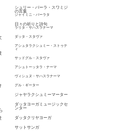
シュリー・バーラ・スワミジ
の言葉
ジャイミニ・バーラタ
日々の祈りと詩句
ラリタ・サハスラナーマ
ダッタ・スタヴァ
次
アシュタラクシュミー・ストゥテ
ィ
彼
サッドグル・スタヴァ
アシュトーッタラ・ナーマ
ヴィシュヌ・サハスラナーマ
け
グル・ギーター
ジャヤラクシュミーマーター
ダッタヨーガミュージックセ
ンター
ら
ダッタクリヤヨーガ
世
サットサンガ