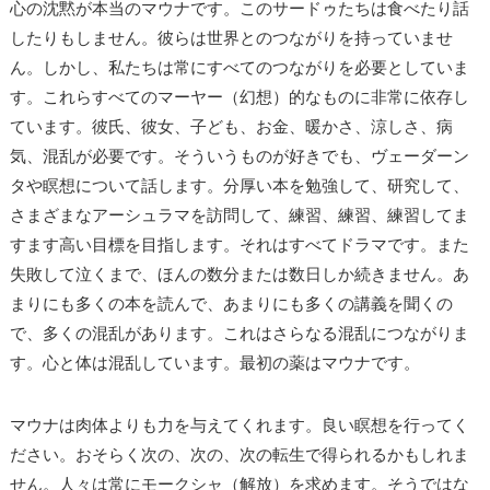
心の沈黙が本当のマウナです。このサードゥたちは食べたり話
したりもしません。彼らは世界とのつながりを持っていませ
ん。しかし、私たちは常にすべてのつながりを必要としていま
す。これらすべてのマーヤー（幻想）的なものに非常に依存し
ています。彼氏、彼女、子ども、お金、暖かさ、涼しさ、病
気、混乱が必要です。そういうものが好きでも、ヴェーダーン
タや瞑想について話します。分厚い本を勉強して、研究して、
さまざまなアーシュラマを訪問して、練習、練習、練習してま
すます高い目標を目指します。それはすべてドラマです。また
失敗して泣くまで、ほんの数分または数日しか続きません。あ
まりにも多くの本を読んで、あまりにも多くの講義を聞くの
で、多くの混乱があります。これはさらなる混乱につながりま
す。心と体は混乱しています。最初の薬はマウナです。
マウナは肉体よりも力を与えてくれます。良い瞑想を行ってく
ださい。おそらく次の、次の、次の転生で得られるかもしれま
せん。人々は常にモークシャ（解放）を求めます。そうではな