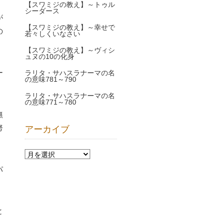
【スワミジの教え】～トゥル
シーダース
が
【スワミジの教え】～幸せで
の
若々しくいなさい
【スワミジの教え】～ヴィシ
ュヌの10の化身
ー
ラリタ・サハスラナーマの名
の意味781～790
ラリタ・サハスラナーマの名
の意味771～780
無
努
アーカイブ
パ
と