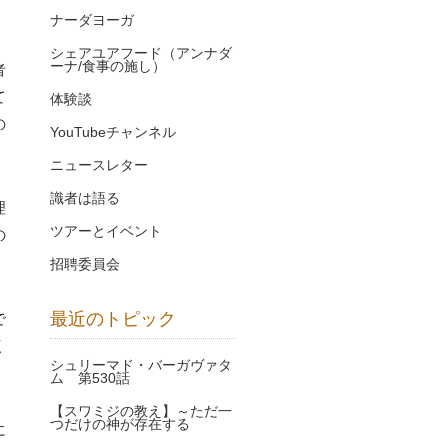
ナーダヨーガ
シェアユアフード（アンナダ
ーナ/食事の施し）
者
て
体験談
の
YouTubeチャンネル
ニュースレター
識者は語る
理
ツアーとイベント
の
招聘委員会
最近のトピック
で
く
シュリーマド・バーガヴァタ
ム 第530話
【スワミジの教え】～ただ一
つだけの神が存在する
に