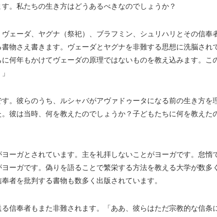
ます。私たちの生き方はどうあるべきなのでしょうか？
、ヴェーダ、ヤグナ（祭祀）、ブラフミン、シュリハリとその信奉
る書物さえ書きます。ヴェーダとヤグナを非難する思想に洗脳され
ちに何年もかけてヴェーダの原理ではないものを教え込みます。こ
！」
です。彼らのうち、ルシャバがアヴァドゥータになる前の生き方を
た。彼は当時、何を教えたのでしょうか？子どもたちに何を教えた
がヨーガとされています。主を礼拝しないことがヨーガです。怠惰
がヨーガです。偽りを語ることで繁栄する方法を教える大学が数多
信奉者を批判する書物も数多く出版されています。
送る信奉者もまた非難されます。「ああ、彼らはただ宗教的な信条