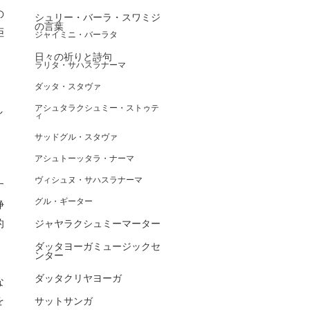
の
シュリー・バーラ・スワミジ
の言葉
拒
ジャイミニ・バーラタ
日々の祈りと詩句
ラリタ・サハスラナーマ
ダッタ・スタヴァ
し
アシュタラクシュミー・ストゥテ
ィ
、
サッドグル・スタヴァ
アシュトーッタラ・ナーマ
ヴィシュヌ・サハスラナーマ
す
グル・ギーター
浄
的
ジャヤラクシュミーマーター
ダッタヨーガミュージックセ
ンター
ダッタクリヤヨーガ
な
を
サットサンガ