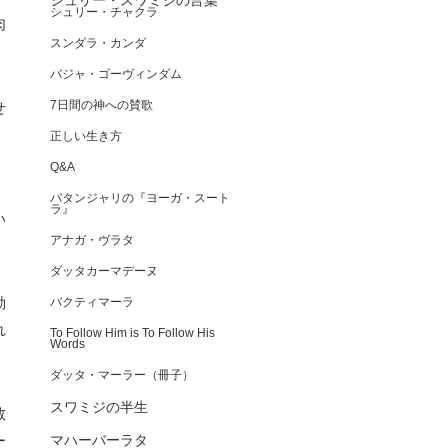
シュリー・スワミジの言葉
シュリー・チャクラ
肉
スンダラ・カンダ
バジャ・ゴーヴィンダム
7日間の神への賛歌
せ
正しい生き方
Q&A
パタンジャリの『ヨーガ・スート
ラ』
い
アナガ・ヴラタ
ダッタカーマデーヌ
動
バクティマーラ
れ
To Follow Him is To Follow His
Words
ダッタ・マーラー（冊子）
スワミジの半生
教
ー
マハーバーラタ