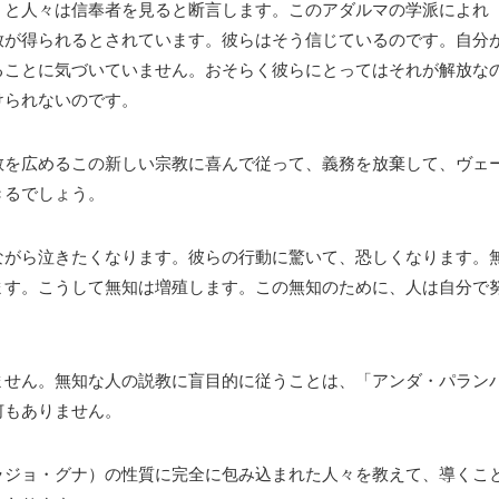
」と人々は信奉者を見ると断言します。このアダルマの学派によれ
放が得られるとされています。彼らはそう信じているのです。自分
ることに気づいていません。おそらく彼らにとってはそれが解放な
けられないのです。
教を広めるこの新しい宗教に喜んで従って、義務を放棄して、ヴェ
きるでしょう。
ながら泣きたくなります。彼らの行動に驚いて、恐しくなります。
ます。こうして無知は増殖します。この無知のために、人は自分で
。
ません。無知な人の説教に盲目的に従うことは、「アンダ・パラン
何もありません。
ラジョ・グナ）の性質に完全に包み込まれた人々を教えて、導くこ