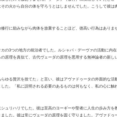
はその火から自分の体を守ろうとはしませんでした。こうして彼は
の修行に励みながら肉体を放棄することほど、徳高い行為はありま
タカの3つの地方の統治者でした。ルシャバ・デーヴァの活動に内在
らの原理を真似て、古代ヴェーダの原理を悪用する無神論者の新し
あらゆる贅沢を捨てた」と言い、彼はアヴァドゥータの外面的な活
ました。「私に説明される必要のあるものは何もなく、私の心に触
主シュリハリでした。彼は至高のヨーギーや聖者に人生の歩み方を
きました。彼は常にヴェーダの原理を固く守りました。アヴァドゥ