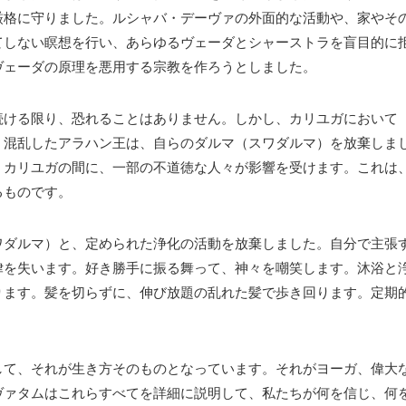
厳格に守りました。ルシャバ・デーヴァの外面的な活動や、家やそ
てしない瞑想を行い、あらゆるヴェーダとシャーストラを盲目的に
ヴェーダの原理を悪用する宗教を作ろうとしました。
続ける限り、恐れることはありません。しかし、カリユガにおいて
。混乱したアラハン王は、自らのダルマ（スワダルマ）を放棄しま
、カリユガの間に、一部の不道徳な人々が影響を受けます。これは
るものです。
ワダルマ）と、定められた浄化の活動を放棄しました。自分で主張
律を失います。好き勝手に振る舞って、神々を嘲笑します。沐浴と
ります。髪を切らずに、伸び放題の乱れた髪で歩き回ります。定期
して、それが生き方そのものとなっています。それがヨーガ、偉大
ヴァタムはこれらすべてを詳細に説明して、私たちが何を信じ、何