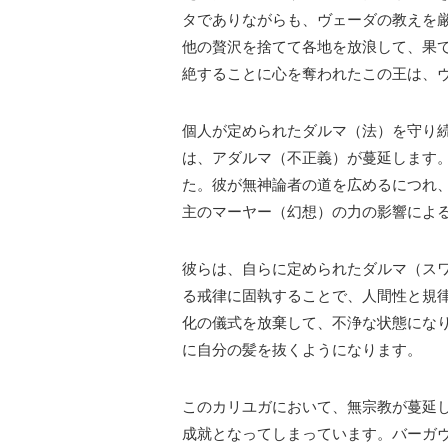
タでありながらも、ヴェーダの教えを
他の贅沢を捨てて各地を放浪して、果
絶することに心を奪われたこの王は、
個人が定められたダルマ（法）を守り
は、アダルマ（不正義）が蔓延します
た。彼が無神論者の道を広めるにつれ
主のマーヤー（幻想）の力の影響によ
彼らは、自らに定められたダルマ（ス
る戒律に固執することで、人間性と規
化の儀式を放棄して、不浄な状態にな
に自分の髪を抜くようになります。
このカリユガにおいて、無宗教が蔓延
成就となってしまっています。バーガ