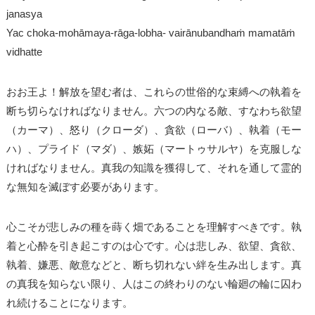
janasya
Yac choka-mohāmaya-rāga-lobha- vairānubandhaṁ mamatāṁ
vidhatte
おお王よ！解放を望む者は、これらの世俗的な束縛への執着を
断ち切らなければなりません。六つの内なる敵、すなわち欲望
（カーマ）、怒り（クローダ）、貪欲（ローバ）、執着（モー
ハ）、プライド（マダ）、嫉妬（マートゥサルヤ）を克服しな
ければなりません。真我の知識を獲得して、それを通して霊的
な無知を滅ぼす必要があります。
心こそが悲しみの種を蒔く畑であることを理解すべきです。執
着と心酔を引き起こすのは心です。心は悲しみ、欲望、貪欲、
執着、嫌悪、敵意などと、断ち切れない絆を生み出します。真
の真我を知らない限り、人はこの終わりのない輪廻の輪に囚わ
れ続けることになります。