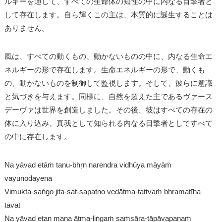
ルギーを通して、すべての生命体の知性の中に内なる目撃者と
して存在します。自ら輝くこの主は、本質的に誕生することは
ありません。
風は、すべての動くもの、動かないものの中に、内なる生命エ
ネルギーの形で存在します。生命エネルギーの形で、動くも
の、動かないものを制御して監視します。そして、彼らに意識
と気づきを与えます。同様に、自然を超えた主であるヴァース
デーヴァは世界を創造しました。その後、彼はすべての存在の
体に入り込み、真我として知られる内なる目撃者としてすべて
の中に存在します。
Na yāvad etāṁ tanu-bhṛn narendra vidhūya māyāṁ
vayunodayena
Vimukta-saṅgo jita-ṣaṭ-sapatno vedātma-tattvaṁ bhramatīha
tāvat
Na yāvad etan mana ātma-liṅgaṁ saṁsāra-tāpāvapanaṁ