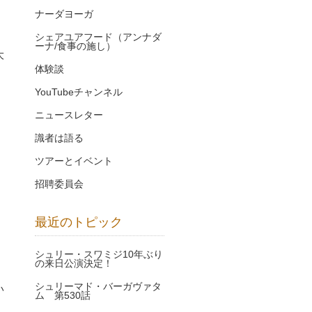
ナーダヨーガ
シェアユアフード（アンナダ
ーナ/食事の施し）
大
体験談
YouTubeチャンネル
ニュースレター
識者は語る
ツアーとイベント
招聘委員会
」
最近のトピック
シュリー・スワミジ10年ぶり
の来日公演決定！
シュリーマド・バーガヴァタ
い
ム 第530話