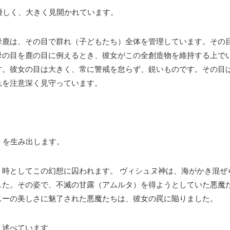
、優しく、大きく見開かれています。
母鹿は、その目で群れ（子どもたち）全体を管理しています。その
母の目を鹿の目に例えるとき、彼女がこの全創造物を維持する上で
す。彼女の目は大きく、常に警戒を怠らず、鋭いものです。その目
れを注意深く見守っています。
）を生み出します。
時としてこの幻想に囚われます。 ヴィシュヌ神は、海がかき混ぜ
した。その姿で、不滅の甘露（アムルタ）を得ようとしていた悪魔
ニーの美しさに魅了された悪魔たちは、彼女の罠に陥りました。
う述べています