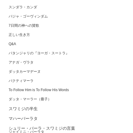
スンダラ・カンダ
バジャ・ゴーヴィンダム
7日間の神への賛歌
正しい生き方
Q&A
パタンジャリの『ヨーガ・スートラ』
アナガ・ヴラタ
ダッタカーマデーヌ
バクティマーラ
To Follow Him is To Follow His Words
ダッタ・マーラー（冊子）
スワミジの半生
マハーバーラタ
シュリー・バーラ・スワミジの言葉
ジャイミニ・バーラタ