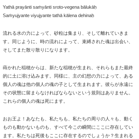
Yathā prayānti saṁyānti sroto-vegena bālukāḥ
Saṁyujyante viyujyante tathā kālena dehinaḥ
流れる水の力によって、砂粒は集まり、そして離れていきま
す。同じように、時の流れによって、束縛された魂は出会い、
そしてまた散り散りになります。
蒔かれた稲穂からは、新たな稲穂が生まれ、それらもまた最終
的に土に溶け込みます。同様に、主の幻想の力によって、ある
個人の魂は他の個人の魂の子として生まれます。彼らが永遠に
その状態に留まらなければならないという規則はありません。
これらの個人の魂は死にます。
おお王よ！あなたも、私たちも、私たちの周りの人々も、動く
ものも動かないものも、すべて今この瞬間にここに存在してい
ます。私たちは死後もここに存在するのでしょうか？生まれる