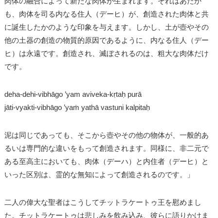
肉体の融合によって新たな肉体が生まれます。それはあたか
も、肉体を司る内なる住人（デーヒ）が、創造された肉体と共
に誕生したかのような印象を与えます。しかし、土が壺やその
他の土器の創造の物質的原因であるように、内なる住人（デー
ヒ）は永遠です。創造され、滅ぼされるのは、粗大な肉体だけ
です。
deha-dehi-vibhāgo ’yam aviveka-kṛtaḥ purā
jāti-vyakti-vibhāgo ’yaṁ yathā vastuni kalpitaḥ
泥は同じであっても、そこから壺やその他の物体が、一般的あ
るいは専門的な違いをもって創造されます。同様に、非二元で
ある至高主においても、肉体（デーハ）と内住者（デーヒ）と
いった区別は、霊的な無知によって創造されるのです。」
二人の偉大な聖者はこうしてチットラケートゥ王を慰めまし
た。チットラケートゥは悲しみを飲み込み、彼らに語りかけま