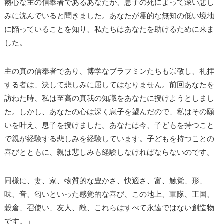
熱心な主の信奉者であるあなたが、息子の死によって深い悲し
みに沈んでいると聞きました。あなたが霊的な無知の低い境地
に陥っていることを知り、私たちはあなたを助けるために来ま
した。
主の真の信奉者であり、博学なブラフミンたちも崇敬し、礼拝
する者は、決して悲しみに屈してはなりません。前回あなたを
訪ねた時、私は至高の真我の知識をあなたに授けようとしまし
た。しかし、あなたの心は深く息子を望んだので、私はその願
いを叶え、息子を授けました。あなたは今、子どもを持つこと
で親が経験する悲しみを経験しています。子どもを持つことの
喜びとともに、親は悲しみも経験しなければならないのです。
同様に、妻、家、物質的な豊かさ、快適さ、富、触覚、形、
味、音、匂いといった感覚的な喜び、この地上、軍隊、王国、
穀倉、召使い、友人、敵、これらはすべて永遠ではない創造物
です。」