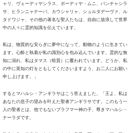
ャリ、ヴェーディヤシラス、ボーディヤ・ムニ、パンチャシラ
サ、ヒランニャナーバ、カウシャリャ、シュルタデーヴァ、ル
タドワジャ、その他の著名な聖人たちは、自由に放浪して世界
中の人々に霊的知識を伝えています。
私は、物質的な安らぎに夢中になって、動物のように生きてい
ます。心酔と執着が私の識別心を包み込んでいます。霊的な無
知に溺れ、私はタマス（暗質）に覆われています。どうか、私
の中に英知の灯をともしてくださいますよう、お二人にお願い
申し上げます。」
するとマハルシ・アンギラサはこう答えました。「王よ、私は
あなたの息子の望みを叶えた聖者アンギラサです。このもう一
人の聖者とは、他でもないブラフマー神の子、尊きマハルシ・
ナーラダです。