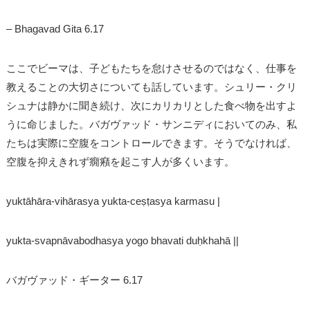
– Bhagavad Gita 6.17
ここでビーマは、子どもたちを怠けさせるのではなく、仕事を
教えることの大切さについても話しています。シュリー・クリ
シュナは静かに聞き続け、次にカリカリとした食べ物を出すよ
うに命じました。バガヴァッド・サンニディにおいてのみ、私
たちは実際に空腹をコントロールできます。そうでなければ、
空腹を抑えきれず癇癪を起こす人が多くいます。
yuktāhāra-vihārasya yukta-ceṣṭasya karmasu |
yukta-svapnāvabodhasya yogo bhavati duḥkhahā ||
バガヴァッド・ギーター 6.17