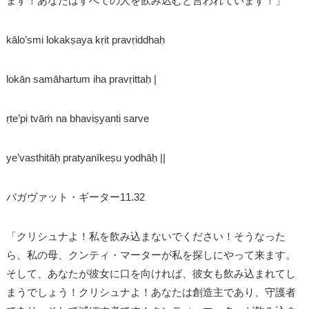
ます！あなたはすべての人を飲み込むと言われています！」
kālo’smi lokakṣaya kṛit pravṛiddhaḥ
lokān samāhartum iha pravṛittaḥ |
ṛte’pi tvāṁ na bhaviṣyanti sarve
ye’vasthitāḥ pratyanīkeṣu yodhāḥ ||
バガヴァット・ギーター11.32
「クリシュナよ！私を飲み込まないでください！そうなった
ら、私の母、クンティ・マーターが私を探しにやって来ます。
そして、あなたが彼女に口を向ければ、彼女も飲み込まれてし
まうでしょう！クリシュナよ！あなたは創造主であり、守護者