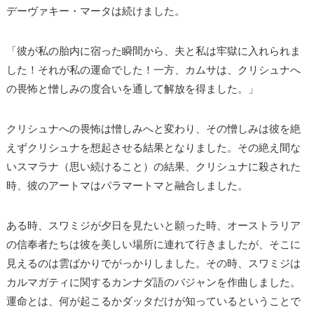
デーヴァキー・マータは続けました。
「彼が私の胎内に宿った瞬間から、夫と私は牢獄に入れられま
した！それが私の運命でした！一方、カムサは、クリシュナへ
の畏怖と憎しみの度合いを通して解放を得ました。」
クリシュナへの畏怖は憎しみへと変わり、その憎しみは彼を絶
えずクリシュナを想起させる結果となりました。その絶え間な
いスマラナ（思い続けること）の結果、クリシュナに殺された
時、彼のアートマはパラマートマと融合しました。
ある時、スワミジが夕日を見たいと願った時、オーストラリア
の信奉者たちは彼を美しい場所に連れて行きましたが、そこに
見えるのは雲ばかりでがっかりしました。その時、スワミジは
カルマガティに関するカンナダ語のバジャンを作曲しました。
運命とは、何が起こるかダッタだけが知っているということで