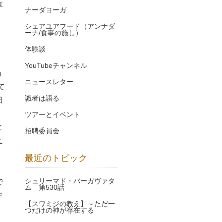
享
ナーダヨーガ
シェアユアフード（アンナダ
ーナ/食事の施し）
体験談
。
YouTubeチャンネル
う
ニュースレター
て
識者は語る
日
ツアーとイベント
と
招聘委員会
え
最近のトピック
シュリーマド・バーガヴァタ
で
ム 第530話
生
【スワミジの教え】～ただ一
つだけの神が存在する