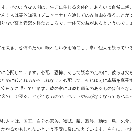
ます。そのような人間は、生涯に生じる肉体的、あるいは自然に起
せん！人は霊的知識（グニャーナ）を通してのみ自由を得ることが
限りない富と安楽を得たところで、一体何の益があるというのでし
御を欠き、恐怖のために眠れない夜を過ごし、常に他人を疑ってい
常に心配しています。心配、恐怖、そして疑念のために、彼らは安
のために殺されるかもしれないと心配して、それゆえに幸福を享受
は安らかに眠っています。彼の家には盗む価値のあるものは何もな
は床の上で寝ることができるので、ベッドや枕がなくなってもパニ
望む人々は、国王、自分の家族、盗賊、敵、親族、動物、鳥、乞食
りかかるかもしれないという不安に常に怯えています。さらに、そ