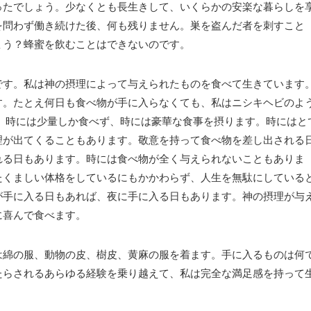
ったでしょう。少なくとも長生きして、いくらかの安楽な暮らしを
を問わず働き続けた後、何も残りません。巣を盗んだ者を刺すこと
ょう？蜂蜜を飲むことはできないのです。
です。私は神の摂理によって与えられたものを食べて生きています
す。たとえ何日も食べ物が手に入らなくても、私はニシキヘビのよ
 時には少量しか食べず、時には豪華な食事を摂ります。時にはと
理が出てくることもあります。敬意を持って食べ物を差し出される
れる日もあります。時には食べ物が全く与えられないこともありま
たくましい体格をしているにもかかわらず、人生を無駄にしている
が手に入る日もあれば、夜に手に入る日もあります。神の摂理が与
に喜んで食べます。
は綿の服、動物の皮、樹皮、黄麻の服を着ます。手に入るものは何
たらされるあらゆる経験を乗り越えて、私は完全な満足感を持って