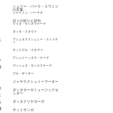
シュリー・バーラ・スワミジ
の言葉
ジャイミニ・バーラタ
日々の祈りと詩句
ラリタ・サハスラナーマ
ダッタ・スタヴァ
ニ
アシュタラクシュミー・ストゥテ
ィ
サッドグル・スタヴァ
アシュトーッタラ・ナーマ
ツ
ヴィシュヌ・サハスラナーマ
持
グル・ギーター
ジャヤラクシュミーマーター
来
ダッタヨーガミュージックセ
ンター
ま
ダッタクリヤヨーガ
る
費
サットサンガ