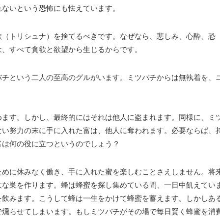
れないという恐怖にも怯えています。
欲（トリシュナ）を捨てるべきです。なぜなら、悲しみ、心酔、恐
は、すべて貪欲と欲望から生じるからです。
バチという二人の至高のグルがいます。ミツバチからは無執着を、
めます。しかし、最終的にはそれは他人に盗まれます。同様に、ミ
ない努力の末に手に入れた富は、他人に奪われます。必要ならば、
富は何の役に立つというのでしょう？
ために休みなく働き、手に入れた蜜を楽しむことさえしません。将
大な巣を作ります。蜂は蜂蜜を探し集めている間、一日中飢えてい
を飲みます。こうして蜂は一生をかけて蜂蜜を蓄えます。しかしあ
で燻らせてしまいます。もしミツバチがその場で毎日賢く蜂蜜を消