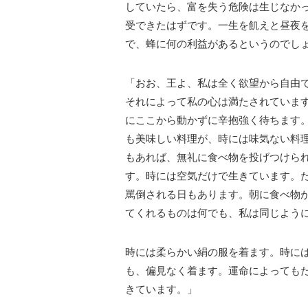
していたら、富を失う危険は生じなか
受できたはずです。一生を飢えと昼夜
で、蜂に何の利益があるというのでし
「おお、王よ、私は全く欲望から自由
それによって私の心は満たされていま
にここから動かずに辛抱強く待ちます。
も美味しい料理が、時には味気ない料
もあれば、無礼に食べ物を投げつけら
す。時には空気だけで生きています。
罵倒される日もあります。朝に食べ物
てくれるものは何でも、私は同じよう
時には柔らかい絹の服を着ます。時に
も、偏見なく着ます。運命によっても
きています。」