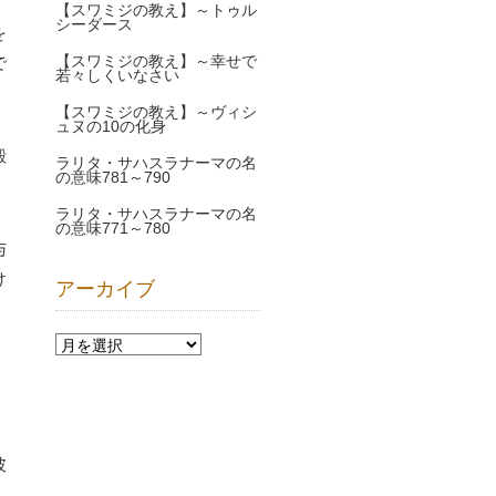
【スワミジの教え】～トゥル
シーダース
を
【スワミジの教え】～幸せで
で
若々しくいなさい
【スワミジの教え】～ヴィシ
ュヌの10の化身
殿
ラリタ・サハスラナーマの名
の意味781～790
ラリタ・サハスラナーマの名
の意味771～780
与
け
アーカイブ
。
彼