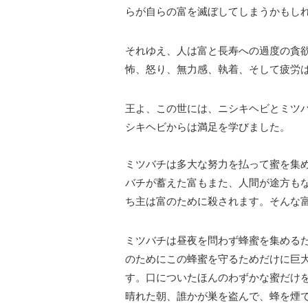
らが自らの富を滅ぼしてしまうかもし
それゆえ、人は富と長寿への過度の貪
怖、怒り、無力感、執着、そして疲労
王よ、この世には、ニシキヘビとミツ
シキヘビからは満足を学びました。
ミツバチは多大な努力を払って蜜を集
バチが蓄えた富もまた、人間が途方も
ち主は富のために殺されます。そんな
ミツバチは昼夜を問わず蜂蜜を集める
のためにこの蜂蜜を守るためだけに巨
す。口についたほんのわずかな蜜だけ
晴れた朝、誰かが巣を盗んで、蜂を煙