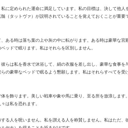
。私に定められた運命に満足しています。私の目標は、決して他人
真髄（タットヴァ）が説明されていることを覚えておくことが重要
て、ある時は落ち葉の上や灰の中に転がります。ある時は豪華な宮
のベッドで眠ります。私はそれらを区別しません。
。彼らは私を香水で沐浴して、絹の衣服を差し出し、豪華な食事を
彼らの豪華なベッドで眠るよう懇願します。私はそれらすべてを受
で体を飾ります。美しい戦車や象や馬に乗り、至る所を放浪します
人々は私を恐れます。
待する人を呪いません。私を讃える人を称賛しません。私はただ、
カルヤナ）を得ることを祈るだけです。