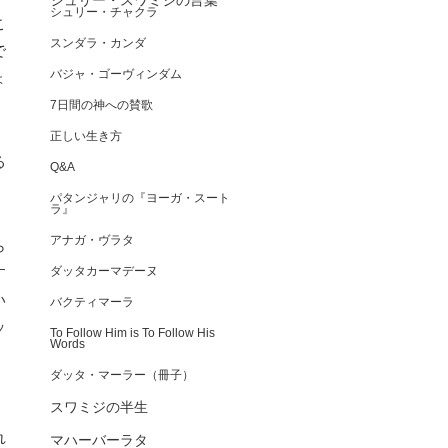
シュリー・スワミジの言葉
シュリー・チャクラ
こ
スンダラ・カンダ
で
バジャ・ゴーヴィンダム
ょ
7日間の神への賛歌
正しい生き方
る
Q&A
パタンジャリの『ヨーガ・スート
ラ』
アナガ・ヴラタ
ら
す
ダッタカーマデーヌ
い
バクティマーラ
ッ
To Follow Him is To Follow His
Words
ダッタ・マーラー（冊子）
スワミジの半生
、
れ
マハーバーラタ