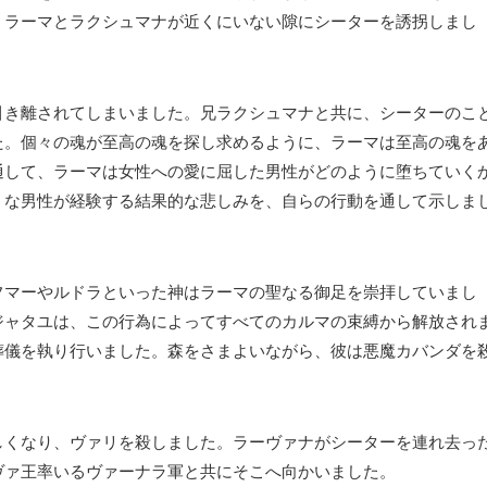
、ラーマとラクシュマナが近くにいない隙にシーターを誘拐しまし
引き離されてしまいました。兄ラクシュマナと共に、シーターのこ
た。個々の魂が至高の魂を探し求めるように、ラーマは至高の魂を
通して、ラーマは女性への愛に屈した男性がどのように堕ちていく
うな男性が経験する結果的な悲しみを、自らの行動を通して示しま
フマーやルドラといった神はラーマの聖なる御足を崇拝していまし
ジャタユは、この行為によってすべてのカルマの束縛から解放され
葬儀を執り行いました。森をさまよいながら、彼は悪魔カバンダを
しくなり、ヴァリを殺しました。ラーヴァナがシーターを連れ去っ
ヴァ王率いるヴァーナラ軍と共にそこへ向かいました。