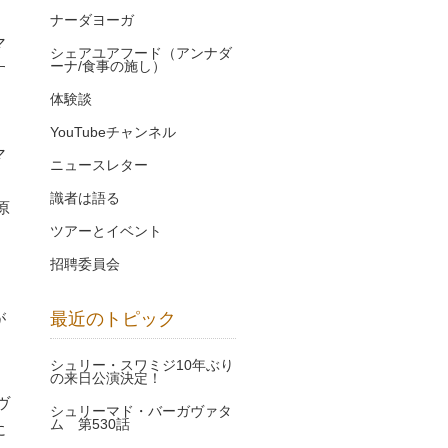
ナーダヨーガ
マ
シェアユアフード（アンナダ
ーナ/食事の施し）
す
体験談
YouTubeチャンネル
マ
ニュースレター
識者は語る
原
ツアーとイベント
。
招聘委員会
。
最近のトピック
が
シュリー・スワミジ10年ぶり
の来日公演決定！
ヴ
シュリーマド・バーガヴァタ
ム 第530話
に