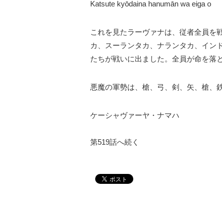
Katsute kyōdaina hanumān wa eiga o
これを見たラーヴァナは、従者全員を
カ、スーランタカ、ナランタカ、イン
たちが戦いに出ました。全員が命を落
悪魔の軍勢は、槍、弓、剣、矢、槍、
ケーシャヴァーヤ・ナマハ
第519話へ続く