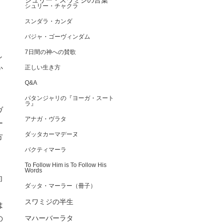
シュリー・スワミジの言葉
シュリー・チャクラ
スンダラ・カンダ
バジャ・ゴーヴィンダム
7日間の神への賛歌
し
か
正しい生き方
Q&A
パタンジャリの『ヨーガ・スート
ラ』
ヴ
アナガ・ヴラタ
ー
ダッタカーマデーヌ
方
バクティマーラ
To Follow Him is To Follow His
Words
向
ダッタ・マーラー（冊子）
、
スワミジの半生
は
の
マハーバーラタ