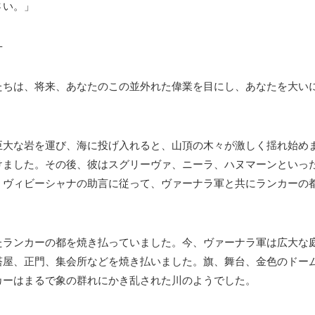
さい。」
–
たちは、将来、あなたのこの並外れた偉業を目にし、あなたを大い
巨大な岩を運び、海に投げ入れると、山頂の木々が激しく揺れ始め
けました。その後、彼はスグリーヴァ、ニーラ、ハヌマーンといっ
、ヴィビーシャナの助言に従って、ヴァーナラ軍と共にランカーの
たランカーの都を焼き払っていました。今、ヴァーナラ軍は広大な
塔屋、正門、集会所などを焼き払いました。旗、舞台、金色のドー
カーはまるで象の群れにかき乱された川のようでした。