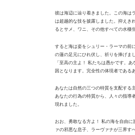
彼は海辺に辿り着きました。この海は
は超越的な技を披露しました。抑えき
るとサメ、ワニ、その他すべての水棲
すると海は姿をシュリー・ラーマの前
の蓮の足元にひれ伏し、祈りを捧げま
「至高の主よ！ 私たちは愚かです。あ
因となります。完全性の体現者である
あなたは自然の三つの特質を支配する
あなたの行為の特質から、人々の指導
現れました。
おお、勇敢なる方よ！ 私の海を自由に
ァの邪悪な息子、ラーヴァナが三界す