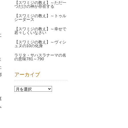
【スワミジの教え】～ただ一
つだけの神が存在する
【スワミジの教え】～トゥル
シーダース
【スワミジの教え】～幸せで
若々しくいなさい
に
【スワミジの教え】～ヴィシ
ュヌの10の化身
ラリタ・サハスラナーマの名
ま
の意味781～790
た
アーカイブ
都
庭
ム