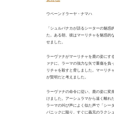
第517話
ウペーンドラーヤ・ナマハ
「シュルパナカが語るシーターの魅惑
た。ある朝、彼はマーリチャを魅惑的
せました。
ラーヴァナがマーリチャを鹿の姿にす
ァナに、ラーマの強力な矢で重傷を負
リチャを殺すと脅しました。マーリチ
が賢明だと考えました。
ラーヴァナの命令に従い、鹿の姿に変
けました。アーシュラマから遠く離れ
ラーマの叫び声によく似た声で「シー
パニックに陥り、すぐに義兄のラクシ