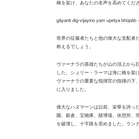
橋を架け、あなたの名声を高めてくだ
gāyanti dig-vijayino yam upetya bhūpāḥ 
世界の征服者たちと他の偉大な支配者
称えるでしょう。
ヴァーナラの英雄たちが山の頂上から
した。シュリー・ラーマは海に橋を架
ヴァーナラの重要な指揮官の指揮の下
に入りました。
偉大なハヌマーンは以前、栄華を誇っ
園、穀倉、宝物庫、賭博場、休憩所、
を破壊し、十字路を歪めました。ラン