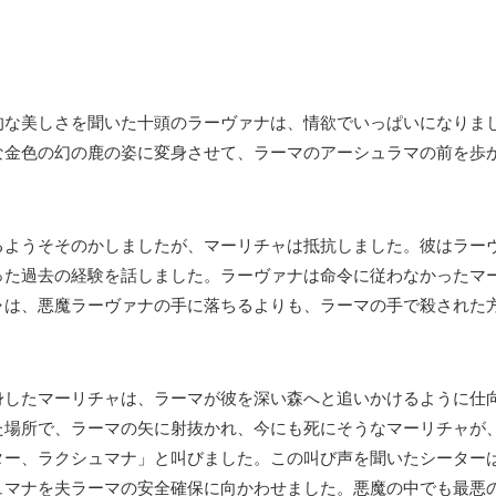
的な美しさを聞いた十頭のラーヴァナは、情欲でいっぱいになりま
な金色の幻の鹿の姿に変身させて、ラーマのアーシュラマの前を歩
るようそそのかしましたが、マーリチャは抵抗しました。彼はラー
った過去の経験を話しました。ラーヴァナは命令に従わなかったマ
ャは、悪魔ラーヴァナの手に落ちるよりも、ラーマの手で殺された
身したマーリチャは、ラーマが彼を深い森へと追いかけるように仕
た場所で、ラーマの矢に射抜かれ、今にも死にそうなマーリチャが
ター、ラクシュマナ」と叫びました。この叫び声を聞いたシーター
ュマナを夫ラーマの安全確保に向かわせました。悪魔の中でも最悪