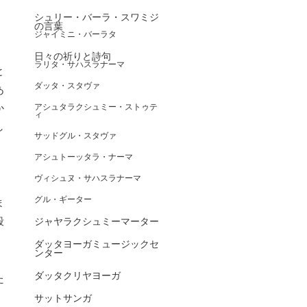
シュリー・バーラ・スワミジ
の言葉
ジャイミニ・バーラタ
日々の祈りと詩句
ラリタ・サハスラナーマ
と
ダッタ・スタヴァ
あ
か
アシュタラクシュミー・ストゥテ
ィ
し
サッドグル・スタヴァ
アシュトーッタラ・ナーマ
ヴィシュヌ・サハスラナーマ
グル・ギーター
ま
殺
ジャヤラクシュミーマーター
ダッタヨーガミュージックセ
ンター
ダッタクリヤヨーガ
た
サットサンガ