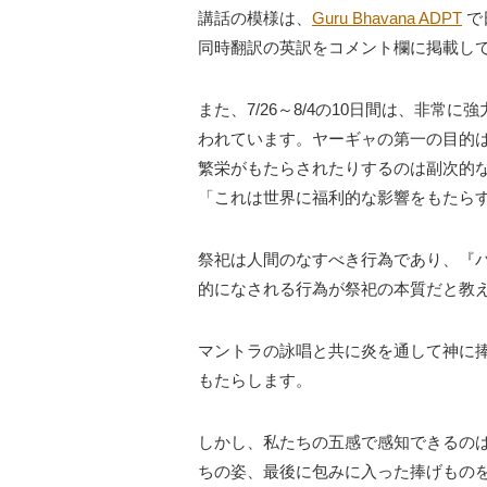
講話の模様は、
Guru Bhavana ADPT
で
同時翻訳の英訳をコメント欄に掲載し
また、7/26～8/4の10日間は、非
われています。ヤーギャの第一の目的
繁栄がもたらされたりするのは副次的
「これは世界に福利的な影響をもたら
祭祀は人間のなすべき行為であり、『
的になされる行為が祭祀の本質だと教
マントラの詠唱と共に炎を通して神に
もたらします。
しかし、私たちの五感で感知できるの
ちの姿、最後に包みに入った捧げもの