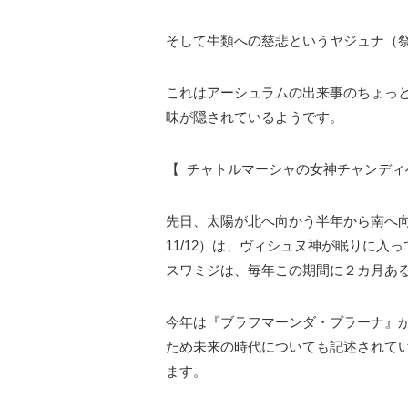
そして生類への慈悲というヤジュナ（
これはアーシュラムの出来事のちょっ
味が隠されているようです。
【 チャトルマーシャの女神チャンディ
先日、太陽が北へ向かう半年から南へ向
11/12）は、ヴィシュヌ神が眠りに
スワミジは、毎年この期間に２カ月あ
今年は『ブラフマーンダ・プラーナ』
ため未来の時代についても記述されて
ます。