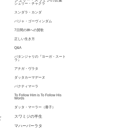
シュリー・スワミジの言葉
シュリー・チャクラ
スンダラ・カンダ
バジャ・ゴーヴィンダム
7日間の神への賛歌
正しい生き方
Q&A
パタンジャリの『ヨーガ・スート
ラ』
アナガ・ヴラタ
ダッタカーマデーヌ
バクティマーラ
To Follow Him is To Follow His
Words
ダッタ・マーラー（冊子）
スワミジの半生
て
マハーバーラタ