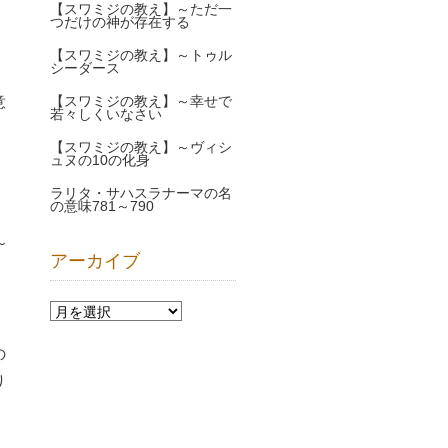
【スワミジの教え】～ただ一
つだけの神が存在する
【スワミジの教え】～トゥル
シーダース
意
【スワミジの教え】～幸せで
若々しくいなさい
【スワミジの教え】～ヴィシ
ュヌの10の化身
ラリタ・サハスラナーマの名
の意味781～790
～
アーカイブ
の
り