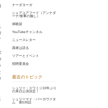
ナーダヨーガ
日
シェアユアフード（アンナダ
ーナ/食事の施し）
体験談
え
YouTubeチャンネル
行
イ
ニュースレター
識者は語る
穴
ツアーとイベント
白
招聘委員会
５
と
最近のトピック
り
シュリー・スワミジ10年ぶり
の来日公演決定！
こ
シュリーマド・バーガヴァタ
ム 第530話