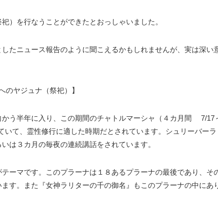
祭祀）を行なうことができたとおっしゃいました。
としたニュース報告のように聞こえるかもしれませんが、実は深い
へのヤジュナ（祭祀）】
かう半年に入り、この期間のチャトルマーシャ（４カ月間 7/17
入っていて、霊性修行に適した時期だとされています。シュリーバーラ
るいは３カ月の毎夜の連続講話をされています。
がテーマです。このプラーナは１８あるプラーナの最後であり、そ
います。また『女神ラリターの千の御名』もこのプラーナの中にあ