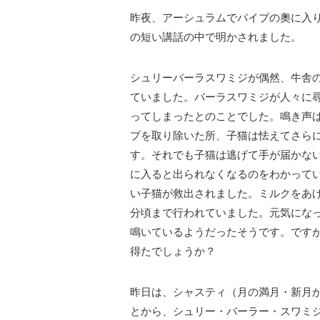
昨夜、アーシュラムでパイプの奧に入
の短い講話の中で明かされました。
シュリーバーラスワミジが偶然、牛舎
ていました。バーラスワミジが人々に
ってしまったとのことでした。鳴き声
プを取り除いた所、子猫は怯えてさら
す。それでも子猫は逃げて手が届かな
に入ると出られなくなるのをわかって
い子猫が救出されました。ミルクをあ
分頃まで行われていました。元気にな
鳴いているようだったそうです。です
得たでしょうか？
昨日は、シャスティ（月の満月・新月
とから、シュリー・バーラー・スワミ