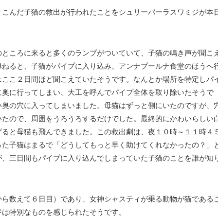
りこんだ子猫の救出が行われたことをシュリーバーラスワミジが本
のところに来ると多くのランプがついていて、子猫の鳴き声が聞こ
尋ねると、子猫がパイプに入り込み、アンナプールナ食堂のほうへ
はここ２日間ほど聞こえていたそうです。なんとか場所を特定しパ
に奧に行ってしまい、大工を呼んでパイプ全体を取り除いたそうで
い奥の穴に入ってしまいました。母猫はずっと側にいたのですが、
いたので、周囲をうろうろするだけでした。最終的にかわいらしい
げると母猫も飛んできました。この救出劇は、夜１０時～１１時４
った子猫はまるで「どうしてもっと早く助けてくれなかったの？」
が、三日間もパイプに入り込んでしまっていた子猫のことを誰が知
から数えて６日目）であり、女神シャスティが乗る動物が猫である
ジは特別なものを感じられたそうです。