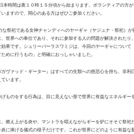
日本時間は夜１０時１５分頃から始まります。ボランティアの方が
ていますので、関心のある方はぜひご参加ください。
常に強力な祭祀である女神チャンディへのヤーギャ（ヤジュナ・祭祀）が
は、世界への奉仕であり、それに参加する人の問題が解決されたり
な効果です。シュリーバーラスワミジは、今回のヤーギャについて
すために行うもの」と明確におっしゃいました。
バガヴァッド・ギーター』はすべての生類への慈悲心を持ち、非利
えています。
捧げものをする行為は、目に見えない形で世界に有益なエネルギー
は、燃え上がる炎や、マントラを唱えながらギーを炉にそそぐ祭祀
を炎に捧げる儀式の様子だけです。これが世界にどのように有益な