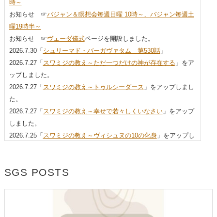
時～
お知らせ ☞
バジャン＆瞑想会毎週日曜 10時～、バジャン毎週土
曜19時半～
お知らせ ☞
ヴェーダ儀式
ページを開設しました。
2026.7.30「
シュリーマド・バーガヴァタム 第530話
」
2026.7.27「
スワミジの教え～ただ一つだけの神が存在する
」をア
ップしました。
2026.7.27「
スワミジの教え～トゥルシーダース
」をアップしまし
た。
2026.7.27「
スワミジの教え～幸せで若々しくいなさい
」をアップ
しました。
2026.7.25「
スワミジの教え～ヴィシュヌの10の化身
」をアップし
ました。
2026.6.27「
ラリタ・サハスラナーマの名の意味781～790
」をアッ
SGS POSTS
プしました。
2026.6.27「
ラリタ・サハスラナーマの名の意味771～780
」をアッ
プしました。
2026.6.27「
ラリタ・サハスラナーマの名の意味761～770
」をアッ