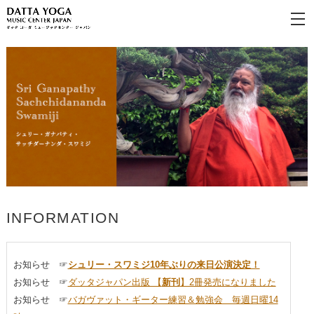
INFORMATION
お知らせ ☞
シュリー・スワミジ10年ぶりの来日公演決定！
お知らせ ☞
ダッタジャパン出版 【
新刊
】2冊発売になりました
お知らせ ☞
バガヴァット・ギーター練習＆勉強会 毎週日曜14