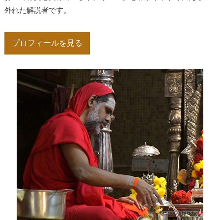
シーとプルーラヴァ）
」
外れた解説者です。
2026.3.20「
ラリタ・サハスラナーマの名の意味711～720
」をアッ
プしました。
プロフィールを見る
2026.3.19「
新年のはじまりにおけるスワミジの教え
」をアップし
ました。
2026.3.13「
スワミジの教え～好き嫌いを放棄すること
」をアップ
しました。
2026.3.13「
スワミジの教え～霊性にとって年齢は障壁にならな
い
」
2026.3.11「
スワミジの教え～無私無欲に祈りなさい
」をアップし
ました。
2026.3.11「
シュリーマド・バーガヴァタム 第524話（太陽王朝
と月の王朝）
」
2026.3.6「
シュリーマド・バーガヴァタム 第523話（ニミ王）
」
2026.3.5「
シュリーマド・バーガヴァタム 第522話（ラーマの子
孫）
」
2026.3.4「
シュリーマド・バーガヴァタム 第521話（シーター大
地に溶け込む）
」