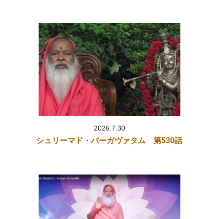
2026.2.24「
スワミジの教え～瞑想とは
」をアップしました。
2026.2.20「
スワミジの教え～ヴィブーティ（聖灰）
」をアップし
ました。
2026.2.19「
スワミジの教え～毎日運動すること
」をアップしまし
た。
2026.2.18「
スワミジの教え～善行を行う重要性
」をアップしまし
た。
2026.2.17「
シュリーマド・バーガヴァタム 第516話（呪いから
解放されたサウダーサ）
」
2026.2.17「
シュリーマド・バーガヴァタム 第515話（サウダー
2026.7.30
サが呪われて悪魔になる）
」
シュリーマド・バーガヴァタム 第530話
2026.2.16「
シュリーマド・バーガヴァタム 第514話（ガンジス
川の栄光）
」
2026.2.16「
シュリーマド・バーガヴァタム 第513話（神聖な川
での沐浴の仕方）
」
2026.2.16「
シュリーマド・バーガヴァタム 第512話（ガンジス
川の降臨）
」
2026.2.13「
スワミジの教え～持っているものの価値を知ること
」