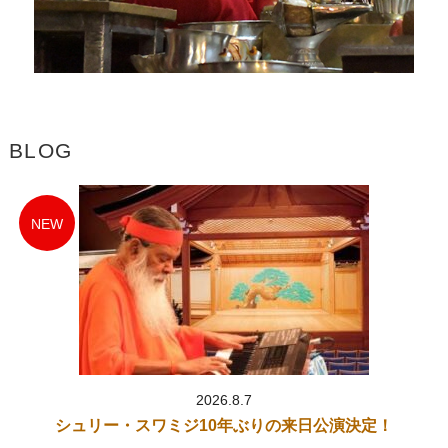
2026.3.4「
スワミジの教え～霊性は個人的なもの
」をアップしま
した。
2026.3.3「
スワミジの教え～幸運に感謝しましょう
」をアップし
ました。
2026.3.3「
シュリーマド・バーガヴァタム 第520話（ラーマの戴
冠と偉大な統治）
」
BLOG
2026.3.2「
スワミジの教え～バガヴァット・ギーター
」をアップ
しました。
2026.3.2「
シュリーマド・バーガヴァタム 第519話（ラーヴァナ
NEW
の死）
」
2026.2.27「
シュリーマド・バーガヴァタム 第518話（ランカー
島への猛襲）
」
2026.2.26「
スワミジの教え～解脱を得るためには
」をアップしま
した。
2026.2.25「
スワミジの教え～霊性における成長が非常に重要
」を
アップしました。
2026.8.7
2026.2.25「
シュリーマド・バーガヴァタム 第517話（シーター
シュリー・スワミジ10年ぶりの来日公演決定！
誘拐のきっかけ）
」