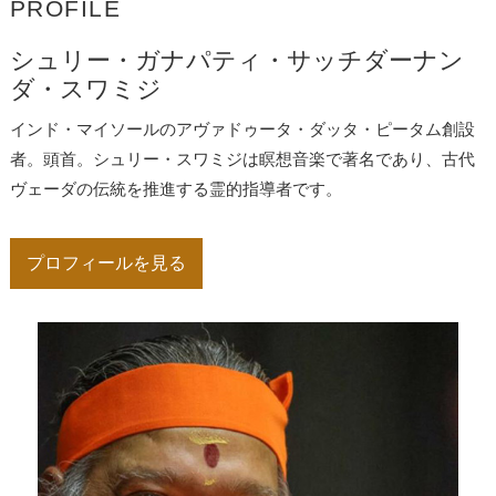
PROFILE
2026.6.5「
アンナダーナのご報告
」をアップしました。
2026.5.21「
ヴェーダ・ニディ
について
」をアップしました。
シュリー・ガナパティ・サッチダーナン
2026.5.20「
スワミジの教え～ヨーガはアーサナだけではない
」を
ダ・スワミジ
アップしました。
2026.5.20「
シュリーマド・バーガヴァタム 第529話（ヴィシュ
インド・マイソールのアヴァドゥータ・ダッタ・ピータム創設
ワーミトラ）
」
者。頭首。シュリー・スワミジは瞑想音楽で著名であり、古代
2026.4.16「
スワミジの教え～気まぐれの克服
」をアップしまし
ヴェーダの伝統を推進する霊的指導者です。
た。
2026.4.14「
ヨーガ・ヴァーシシュタ
第3話（行為の道か知識の道
か）
」をアップしました。
プロフィールを見る
2026.4.14「
スワミジの教え～プラーナーヤーマと竹笛の練習
」を
アップしました。
2026.4.10「
スワミジの教え～ヨーガは宗教ではない
」をアップし
ました。
2026.4.9「
スワミジの教え～真我探求の重要性
」をアップしまし
た。
2026.4.8「
スワミジの教え～真のサーダナとは
」をアップしまし
た。