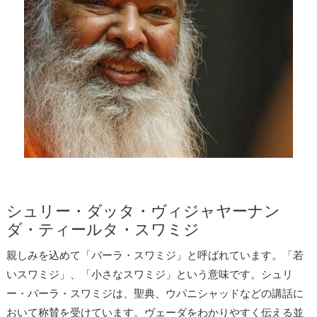
2026.4.6「
シュリーマド・バーガヴァタム 第528話（クシャトリ
ヤ全滅）
」
2026.4.4「
ヨーガ・ヴァーシシュタ
第2話（瞑想の詩句）
」をアッ
プしました。
2026.4.3「
スワミジの教え～内なる変容こそが大切
」をアップし
ました。
2026.4.3「
スワミジの教え～サーダナに失望してはならない
」を
アップしました。
2026.3.30「
スワミジの教え～性急に行動してはならない
」をアッ
プしました。
2026.3.26「
ヨーガ・ヴァーシシュタ
第1話（原典の概要と称
賛）
」をアップしました。
シュリー・ダッタ・ヴィジャヤーナン
2026.3.26「
スワミジの教え～神は遍在
」をアップしました。
ダ・ティールタ・スワミジ
2026.3.25「
シュリーマド・バーガヴァタム 第527話（カールタ
親しみを込めて「バーラ・スワミジ」と呼ばれています。「若
ヴィーリヤとパラシュラーマの闘い）
」
2026.3.25「
シュリーマド・バーガヴァタム 第526話（パラシュ
いスワミジ」、「小さなスワミジ」という意味です。シュリ
ラーマの誕生）
」
ー・バーラ・スワミジは、聖典、ウパニシャッドなどの講話に
2026.3.24「
シュリーマド・バーガヴァタム 第525話（ウルヴァ
おいて称賛を受けています。ヴェーダをわかりやすく伝える並