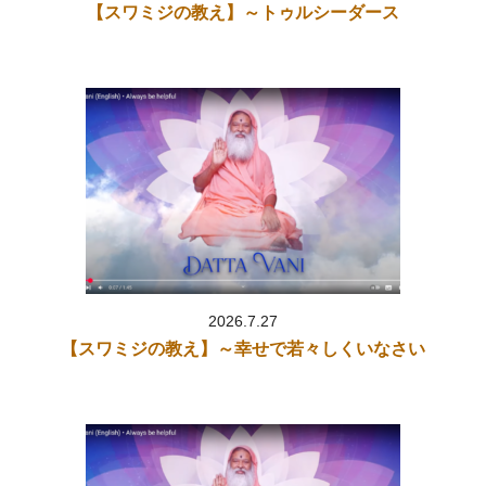
【スワミジの教え】～トゥルシーダース
愛
」をアップしました。
2026.2.2「
シュリーマド・バーガヴァタム 第505話
」
2026.1.30「
スワミジの教え～どうやって成功するのか
」をアップ
しました。
2026.1.30「
スワミジの教え～あなたのバクティを高めなさい
」を
アップしました。
2026.1.30「
スワミジの教え～神を見るためには
」をアップしまし
た。
2026.1.29「
シュリーマド・バーガヴァタム 第504話
」
2026.1.28「
スワミジの教え～究極の愛と純粋な心
」をアップしま
した。
2026.7.27
2026.1.28「
スワミジの教え～問題の取り扱い方
」をアップしまし
【スワミジの教え】～幸せで若々しくいなさい
た。
2026.1.28「
シュリーマド・バーガヴァタム 第503話
」
2026.1.28「
シュリーマド・バーガヴァタム 第502話
」
2026.1.27「
シュリーマド・バーガヴァタム 第501話
」
2026.1.26「
シュリーマド・バーガヴァタム 第500話
」
2026.1.23「
シュリーマド・バーガヴァタム 第499話（チャバ