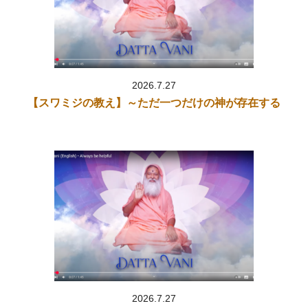
をアップしました。
2026.2.13「
シュリーマド・バーガヴァタム 第511話（サガラ皇
帝と息子たち）
」
2026.2.13「
シュリーマド・バーガヴァタム 第510話（ハリシュ
チャンドラ）
」
2026.7.27
2026.2.11「
スワミジの教え～この創造の成り立ち
」をアップしま
【スワミジの教え】～ただ一つだけの神が存在する
した。
2026.2.10「
シュリーマド・バーガヴァタム 第509話（マハル
シ・サウバリ、ハリシュチャンドラ）
」
2026.2.9「
スワミジの教え～三つのタイプの食べ物
」をアップし
ました。
2026.2.9「
シュリーマド・バーガヴァタム 第508話（マーンダー
タ皇帝）
」
2026.2.5「
スワミジの教え～行動を神聖なものにする
」をアップ
しました。
2026.2.5「
シュリーマド・バーガヴァタム 第507話
」
2026.2.5「
シュリーマド・バーガヴァタム 第506話
」
2026.7.27
2026.2.3「
スワミジの教え～原初のグル・ダッタの私たちへの