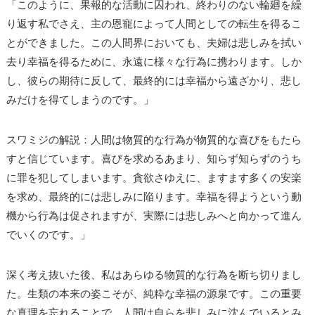
「このように、果報的な活動に囚われ、終わりのない輪廻を繰
り返す私でさえ、主の恩寵によって人間としての転生を得るこ
とができました。この人間界においても、夫婦は悲しみを拭い
去り幸福を得るために、永遠に様々な行為に携わります。しか
し、彼らの期待に反して、最終的には幸福から遠ざかり、悲し
みだけを得てしまうのです。」
スワミジの解説：人間は物質的な行為が物質的な喜びをもたら
すと信じています。喜びを求めるあまり、知らず知らずのうち
に罪を犯してしまいます。貪欲さゆえに、ますます多くの安楽
を求め、最終的には悲しみに陥ります。幸福を得ようという動
機から行為は促されますが、実際には悲しみへと向かって進ん
でいくのです。」
深く考え抜いた後、私はあらゆる物質的な行為を断ち切りまし
た。生類の本来の姿こそが、純粋な幸福の源泉です。この重要
な真理を忘れることで、人間は自らを悲しみに沈んでいるとみ