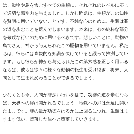
は、動物や鳥を含むすべての生類に、それぞれのレベルに応じ
て適切な識別力を与えました。しかし問題は、生類がこの知性
を賢明に用いていないことです。不純な心のために、生類は罪
の道を歩むことを選んでしまいます。本来は、心の純粋な部分
を敬虔な行いのために用いるべきです。悲しいことに、動物や
鳥でさえ、神から与えられたこの賜物を用いていません。私た
ちは、彼らには直観的な知識が欠けていると誤って推測してい
ます。もし彼らが神から与えられたこの第六感を正しく用いる
ならば、彼らは徐々に様々な動物の転生を受け継ぎ、将来、人
間として生まれ変わることができるでしょう。
少なくとも今、人間が罪深い行いを捨て、功徳の道を歩むなら
ば、天界への扉は開かれるでしょう。地獄への扉は永遠に開い
たままです。罪の量が功徳をはるかに上回るにつれ、生類はま
すます低い、堕落した生へと堕落していきます。